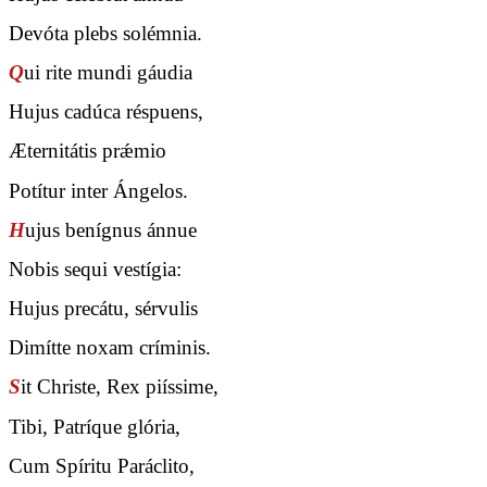
Devóta plebs solémnia.
Q
ui rite mundi gáudia
Hujus cadúca réspuens,
Æternitátis prǽmio
Potítur inter Ángelos.
H
ujus benígnus ánnue
Nobis sequi vestígia:
Hujus precátu, sérvulis
Dimítte noxam críminis.
S
it Christe, Rex piíssime,
Tibi, Patríque glória,
Cum Spíritu Paráclito,