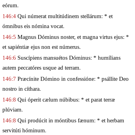
eórum.
146:4
Qui númerat multitúdinem stellárum: * et
ómnibus eis nómina vocat.
146:5
Magnus Dóminus noster, et magna virtus ejus: *
et sapiéntiæ ejus non est númerus.
146:6
Suscípiens mansuétos Dóminus: * humílians
autem peccatóres usque ad terram.
146:7
Præcínite Dómino in confessióne: * psállite Deo
nostro in cíthara.
146:8
Qui óperit cælum núbibus: * et parat terræ
plúviam.
146:8
Qui prodúcit in móntibus fænum: * et herbam
servitúti hóminum.