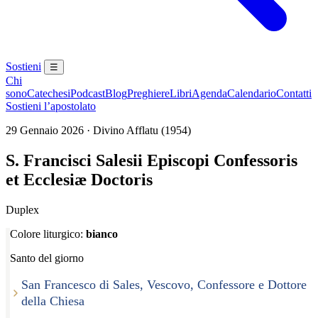
Sostieni
☰
Chi
sono
Catechesi
Podcast
Blog
Preghiere
Libri
Agenda
Calendario
Contatti
Sostieni l’apostolato
29 Gennaio 2026 · Divino Afflatu (1954)
S. Francisci Salesii Episcopi Confessoris
et Ecclesiæ Doctoris
Duplex
Colore liturgico:
bianco
Santo del giorno
San Francesco di Sales, Vescovo, Confessore e Dottore
della Chiesa