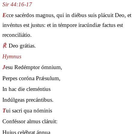
Sir 44:16-17
E
cce sacérdos magnus, qui in diébus suis plácuit Deo, et
invéntus est justus: et in témpore iracúndiæ factus est
reconciliátio.
℟.
Deo grátias.
Hymnus
J
esu Redémptor ómnium,
Perpes coróna Prǽsulum,
In hac die cleméntius
Indúlgeas precántibus.
T
ui sacri qua nóminis
Conféssor almus cláruit:
Hujus celébrat ánnua