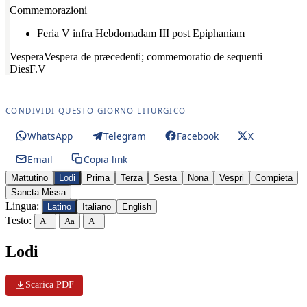
Commemorazioni
Feria V infra Hebdomadam III post Epiphaniam
Vespera
Vespera de præcedenti; commemoratio de sequenti
Dies
F.V
CONDIVIDI QUESTO GIORNO LITURGICO
WhatsApp
Telegram
Facebook
X
Email
Copia link
Mattutino
Lodi
Prima
Terza
Sesta
Nona
Vespri
Compieta
Sancta Missa
Lingua:
Latino
Italiano
English
Testo:
A−
Aa
A+
Lodi
Scarica PDF