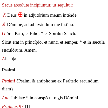
Secus absolute incipiuntur, ut sequitur:
✠
℣.
Deus
in adjutórium meum inténde.
℟.
Dómine, ad adjuvándum me festína.
G
lória Patri, et Fílio, * et Spirítui Sancto.
Sicut erat in princípio, et nunc, et semper, * et in sǽcula
sæculórum. Amen.
A
llelúja.
Psalmi
Psalmi
{Psalmi & antiphonæ ex Psalterio secundum
diem}
Ant.
Jubiláte * in conspéctu regis Dómini.
Psalmus 97
[1]