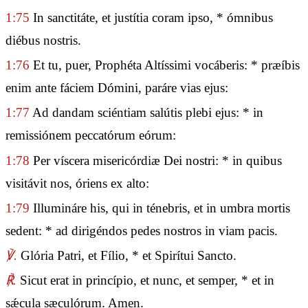
1:75
In sanctitáte, et justítia coram ipso, * ómnibus
diébus nostris.
1:76
Et tu, puer, Prophéta Altíssimi vocáberis: * præíbis
enim ante fáciem Dómini, paráre vias ejus:
1:77
Ad dandam sciéntiam salútis plebi ejus: * in
remissiónem peccatórum eórum:
1:78
Per víscera misericórdiæ Dei nostri: * in quibus
visitávit nos, óriens ex alto:
1:79
Illumináre his, qui in ténebris, et in umbra mortis
sedent: * ad dirigéndos pedes nostros in viam pacis.
℣.
Glória Patri, et Fílio, * et Spirítui Sancto.
℟.
Sicut erat in princípio, et nunc, et semper, * et in
sǽcula sæculórum. Amen.