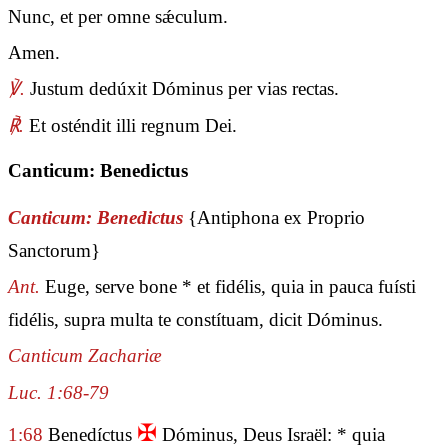
Nunc, et per omne sǽculum.
Amen.
℣.
Justum dedúxit Dóminus per vias rectas.
℟.
Et osténdit illi regnum Dei.
Canticum: Benedictus
Canticum: Benedictus
{Antiphona ex Proprio
Sanctorum}
Ant.
Euge, serve bone * et fidélis, quia in pauca fuísti
fidélis, supra multa te constítuam, dicit Dóminus.
Canticum Zachariæ
Luc. 1:68-79
✠
1:68
Benedíctus
Dóminus, Deus Israël: * quia