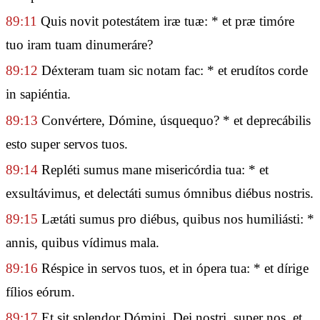
89:11
Quis novit potestátem iræ tuæ: * et præ timóre
tuo iram tuam dinumeráre?
89:12
Déxteram tuam sic notam fac: * et erudítos corde
in sapiéntia.
89:13
Convértere, Dómine, úsquequo? * et deprecábilis
esto super servos tuos.
89:14
Repléti sumus mane misericórdia tua: * et
exsultávimus, et delectáti sumus ómnibus diébus nostris.
89:15
Lætáti sumus pro diébus, quibus nos humiliásti: *
annis, quibus vídimus mala.
89:16
Réspice in servos tuos, et in ópera tua: * et dírige
fílios eórum.
89:17
Et sit splendor Dómini, Dei nostri, super nos, et