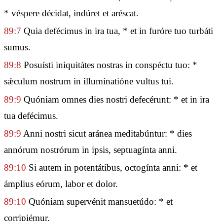
* véspere décidat, indúret et aréscat.
89:7
Quia defécimus in ira tua, * et in furóre tuo turbáti
sumus.
89:8
Posuísti iniquitátes nostras in conspéctu tuo: *
sǽculum nostrum in illuminatióne vultus tui.
89:9
Quóniam omnes dies nostri defecérunt: * et in ira
tua defécimus.
89:9
Anni nostri sicut aránea meditabúntur: * dies
annórum nostrórum in ipsis, septuagínta anni.
89:10
Si autem in potentátibus, octogínta anni: * et
ámplius eórum, labor et dolor.
89:10
Quóniam supervénit mansuetúdo: * et
corripiémur.