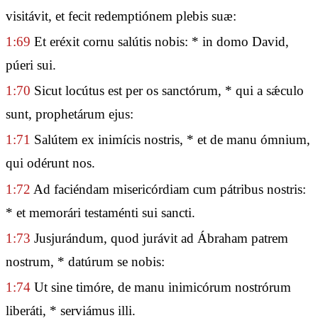
visitávit, et fecit redemptiónem plebis suæ:
1:69
Et eréxit cornu salútis nobis: * in domo David,
púeri sui.
1:70
Sicut locútus est per os sanctórum, * qui a sǽculo
sunt, prophetárum ejus:
1:71
Salútem ex inimícis nostris, * et de manu ómnium,
qui odérunt nos.
1:72
Ad faciéndam misericórdiam cum pátribus nostris:
* et memorári testaménti sui sancti.
1:73
Jusjurándum, quod jurávit ad Ábraham patrem
nostrum, * datúrum se nobis:
1:74
Ut sine timóre, de manu inimicórum nostrórum
liberáti, * serviámus illi.