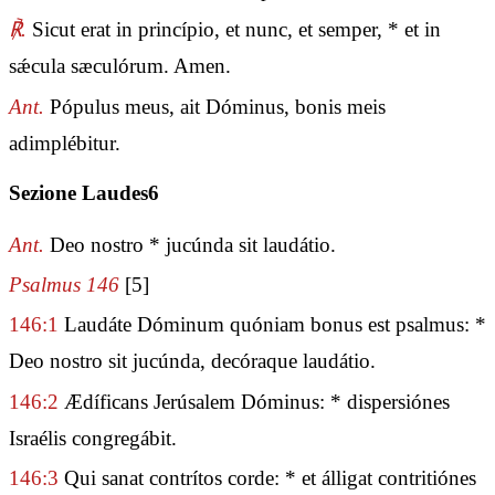
℟.
Sicut erat in princípio, et nunc, et semper, * et in
sǽcula sæculórum. Amen.
Ant.
Pópulus meus, ait Dóminus, bonis meis
adimplébitur.
Sezione Laudes6
Ant.
Deo nostro * jucúnda sit laudátio.
Psalmus 146
[5]
146:1
Laudáte Dóminum quóniam bonus est psalmus: *
Deo nostro sit jucúnda, decóraque laudátio.
146:2
Ædíficans Jerúsalem Dóminus: * dispersiónes
Israélis congregábit.
146:3
Qui sanat contrítos corde: * et álligat contritiónes