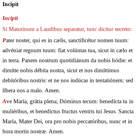
Incipit
Incipit
Si Matutinum a Laudibus separatur, tunc dicitur secreto:
P
ater noster, qui es in cælis, sanctificétur nomen tuum:
advéniat regnum tuum: fiat volúntas tua, sicut in cælo et
in terra. Panem nostrum quotidiánum da nobis hódie: et
dimítte nobis débita nostra, sicut et nos dimíttimus
debitóribus nostris: et ne nos indúcas in tentatiónem: sed
líbera nos a malo. Amen.
A
ve María, grátia plena; Dóminus tecum: benedícta tu in
muliéribus, et benedíctus fructus ventris tui Jesus. Sancta
María, Mater Dei, ora pro nobis peccatóribus, nunc et in
hora mortis nostræ. Amen.