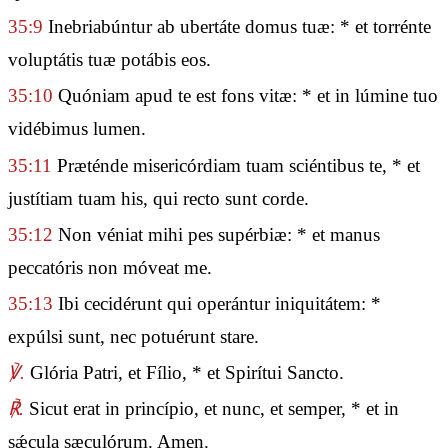
35:9
Inebriabúntur ab ubertáte domus tuæ: * et torrénte
voluptátis tuæ potábis eos.
35:10
Quóniam apud te est fons vitæ: * et in lúmine tuo
vidébimus lumen.
35:11
Præténde misericórdiam tuam sciéntibus te, * et
justítiam tuam his, qui recto sunt corde.
35:12
Non véniat mihi pes supérbiæ: * et manus
peccatóris non móveat me.
35:13
Ibi cecidérunt qui operántur iniquitátem: *
expúlsi sunt, nec potuérunt stare.
℣.
Glória Patri, et Fílio, * et Spirítui Sancto.
℟.
Sicut erat in princípio, et nunc, et semper, * et in
sǽcula sæculórum. Amen.