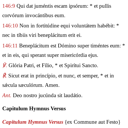
146:9
Qui dat juméntis escam ipsórum: * et pullis
corvórum invocántibus eum.
146:10
Non in fortitúdine equi voluntátem habébit: *
nec in tíbiis viri beneplácitum erit ei.
146:11
Beneplácitum est Dómino super timéntes eum: *
et in eis, qui sperant super misericórdia ejus.
℣.
Glória Patri, et Fílio, * et Spirítui Sancto.
℟.
Sicut erat in princípio, et nunc, et semper, * et in
sǽcula sæculórum. Amen.
Ant.
Deo nostro jucúnda sit laudátio.
Capitulum Hymnus Versus
Capitulum Hymnus Versus
{ex Commune aut Festo}