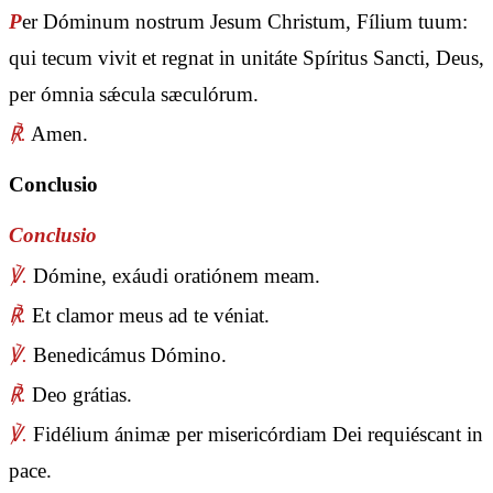
P
er Dóminum nostrum Jesum Christum, Fílium tuum:
qui tecum vivit et regnat in unitáte Spíritus Sancti, Deus,
per ómnia sǽcula sæculórum.
℟.
Amen.
Conclusio
Conclusio
℣.
Dómine, exáudi oratiónem meam.
℟.
Et clamor meus ad te véniat.
℣.
Benedicámus Dómino.
℟.
Deo grátias.
℣.
Fidélium ánimæ per misericórdiam Dei requiéscant in
pace.