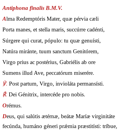
Antiphona finalis B.M.V.
A
lma Redemptóris Mater, quæ pérvia cæli
Porta manes, et stella maris, succúrre cadénti,
Súrgere qui curat, pópulo: tu quæ genuísti,
Natúra miránte, tuum sanctum Genitórem,
Virgo prius ac postérius, Gabriélis ab ore
Sumens illud Ave, peccatórum miserére.
℣.
Post partum, Virgo, invioláta permansísti.
℟.
Dei Génitrix, intercéde pro nobis.
O
rémus.
D
eus, qui salútis ætérnæ, beátæ Maríæ virginitáte
fecúnda, humáno géneri prǽmia præstitísti: tríbue,