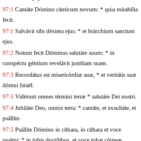
97:1
Cantáte Dómino cánticum novum: * quia mirabília
fecit.
97:1
Salvávit sibi déxtera ejus: * et brácchium sanctum
ejus.
97:2
Notum fecit Dóminus salutáre suum: * in
conspéctu géntium revelávit justítiam suam.
97:3
Recordátus est misericórdiæ suæ, * et veritátis suæ
dómui Israël.
97:3
Vidérunt omnes términi terræ * salutáre Dei nostri.
97:4
Jubiláte Deo, omnis terra: * cantáte, et exsultáte, et
psállite.
97:5
Psállite Dómino in cíthara, in cíthara et voce
psalmi: * in tubis ductílibus, et voce tubæ córneæ.