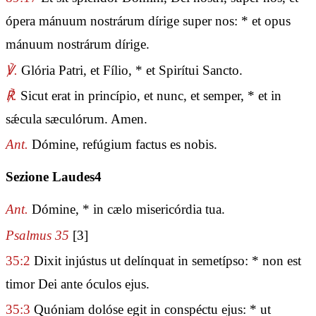
ópera mánuum nostrárum dírige super nos: * et opus
mánuum nostrárum dírige.
℣.
Glória Patri, et Fílio, * et Spirítui Sancto.
℟.
Sicut erat in princípio, et nunc, et semper, * et in
sǽcula sæculórum. Amen.
Ant.
Dómine, refúgium factus es nobis.
Sezione Laudes4
Ant.
Dómine, * in cælo misericórdia tua.
Psalmus 35
[3]
35:2
Dixit injústus ut delínquat in semetípso: * non est
timor Dei ante óculos ejus.
35:3
Quóniam dolóse egit in conspéctu ejus: * ut