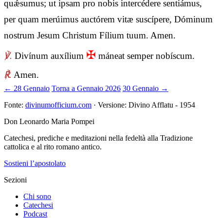
quǽsumus; ut ipsam pro nobis intercédere sentiámus,
per quam merúimus auctórem vitæ suscípere, Dóminum
nostrum Jesum Christum Fílium tuum. Amen.
✠
℣.
Divínum auxílium
máneat semper nobíscum.
℟.
Amen.
← 28 Gennaio
Torna a Gennaio 2026
30 Gennaio →
Fonte:
divinumofficium.com
· Versione: Divino Afflatu - 1954
Don Leonardo Maria Pompei
Catechesi, prediche e meditazioni nella fedeltà alla Tradizione
cattolica e al rito romano antico.
Sostieni l’apostolato
Sezioni
Chi sono
Catechesi
Podcast