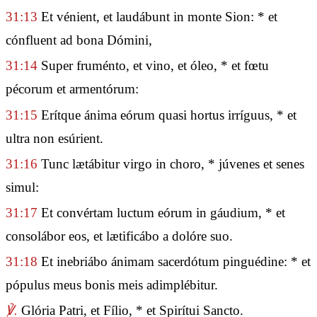
31:13
Et vénient, et laudábunt in monte Sion: * et
cónfluent ad bona Dómini,
31:14
Super fruménto, et vino, et óleo, * et fœtu
pécorum et armentórum:
31:15
Erítque ánima eórum quasi hortus irríguus, * et
ultra non esúrient.
31:16
Tunc lætábitur virgo in choro, * júvenes et senes
simul:
31:17
Et convértam luctum eórum in gáudium, * et
consolábor eos, et lætificábo a dolóre suo.
31:18
Et inebriábo ánimam sacerdótum pinguédine: * et
pópulus meus bonis meis adimplébitur.
℣.
Glória Patri, et Fílio, * et Spirítui Sancto.