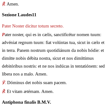
℟.
Amen.
Sezione Laudes11
Pater Noster
dicitur totum secreto.
P
ater noster, qui es in cælis, sanctificétur nomen tuum:
advéniat regnum tuum: fiat volúntas tua, sicut in cælo et
in terra. Panem nostrum quotidiánum da nobis hódie: et
dimítte nobis débita nostra, sicut et nos dimíttimus
debitóribus nostris: et ne nos indúcas in tentatiónem: sed
líbera nos a malo. Amen.
℣.
Dóminus det nobis suam pacem.
℟.
Et vitam ætérnam. Amen.
Antiphona finalis B.M.V.