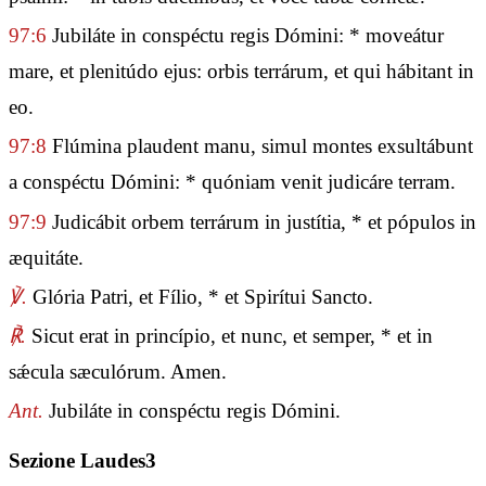
97:6
Jubiláte in conspéctu regis Dómini: * moveátur
mare, et plenitúdo ejus: orbis terrárum, et qui hábitant in
eo.
97:8
Flúmina plaudent manu, simul montes exsultábunt
a conspéctu Dómini: * quóniam venit judicáre terram.
97:9
Judicábit orbem terrárum in justítia, * et pópulos in
æquitáte.
℣.
Glória Patri, et Fílio, * et Spirítui Sancto.
℟.
Sicut erat in princípio, et nunc, et semper, * et in
sǽcula sæculórum. Amen.
Ant.
Jubiláte in conspéctu regis Dómini.
Sezione Laudes3