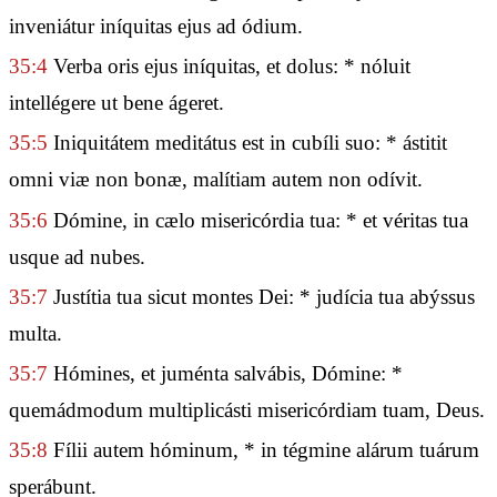
inveniátur iníquitas ejus ad ódium.
35:4
Verba oris ejus iníquitas, et dolus: * nóluit
intellégere ut bene ágeret.
35:5
Iniquitátem meditátus est in cubíli suo: * ástitit
omni viæ non bonæ, malítiam autem non odívit.
35:6
Dómine, in cælo misericórdia tua: * et véritas tua
usque ad nubes.
35:7
Justítia tua sicut montes Dei: * judícia tua abýssus
multa.
35:7
Hómines, et juménta salvábis, Dómine: *
quemádmodum multiplicásti misericórdiam tuam, Deus.
35:8
Fílii autem hóminum, * in tégmine alárum tuárum
sperábunt.