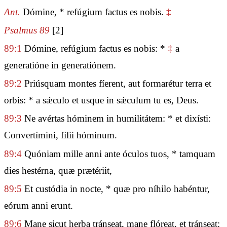
Ant.
Dómine, * refúgium factus es nobis.
‡
Psalmus 89
[2]
89:1
Dómine, refúgium factus es nobis: *
‡
a
generatióne in generatiónem.
89:2
Priúsquam montes fíerent, aut formarétur terra et
orbis: * a sǽculo et usque in sǽculum tu es, Deus.
89:3
Ne avértas hóminem in humilitátem: * et dixísti:
Convertímini, fílii hóminum.
89:4
Quóniam mille anni ante óculos tuos, * tamquam
dies hestérna, quæ prætériit,
89:5
Et custódia in nocte, * quæ pro níhilo habéntur,
eórum anni erunt.
89:6
Mane sicut herba tránseat, mane flóreat, et tránseat: