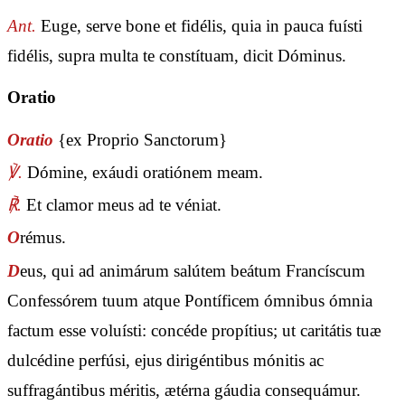
Ant.
Euge, serve bone et fidélis, quia in pauca fuísti
fidélis, supra multa te constítuam, dicit Dóminus.
Oratio
Oratio
{ex Proprio Sanctorum}
℣.
Dómine, exáudi oratiónem meam.
℟.
Et clamor meus ad te véniat.
O
rémus.
D
eus, qui ad animárum salútem beátum Francíscum
Confessórem tuum atque Pontíficem ómnibus ómnia
factum esse voluísti: concéde propítius; ut caritátis tuæ
dulcédine perfúsi, ejus dirigéntibus mónitis ac
suffragántibus méritis, ætérna gáudia consequámur.