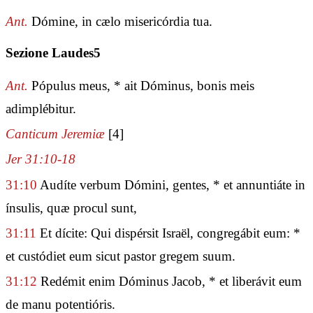
Ant.
Dómine, in cælo misericórdia tua.
Sezione Laudes5
Ant.
Pópulus meus, * ait Dóminus, bonis meis
adimplébitur.
Canticum Jeremiæ
[4]
Jer 31:10-18
31:10
Audíte verbum Dómini, gentes, * et annuntiáte in
ínsulis, quæ procul sunt,
31:11
Et dícite: Qui dispérsit Israël, congregábit eum: *
et custódiet eum sicut pastor gregem suum.
31:12
Redémit enim Dóminus Jacob, * et liberávit eum
de manu potentióris.