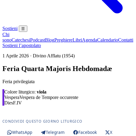
Sostieni
☰
Chi
sono
Catechesi
Podcast
Blog
Preghiere
Libri
Agenda
Calendario
Contatti
Sostieni l’apostolato
1 Aprile 2026 · Divino Afflatu (1954)
Feria Quarta Majoris Hebdomadæ
Feria privilegiata
Colore liturgico:
viola
Vespera
Vespera de Tempore occurente
Dies
F.IV
CONDIVIDI QUESTO GIORNO LITURGICO
WhatsApp
Telegram
Facebook
X