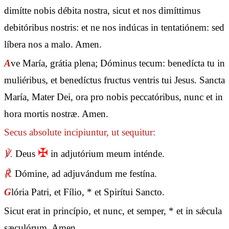
dimítte nobis débita nostra, sicut et nos dimíttimus
debitóribus nostris: et ne nos indúcas in tentatiónem: sed
líbera nos a malo. Amen.
A
ve María, grátia plena; Dóminus tecum: benedícta tu in
muliéribus, et benedíctus fructus ventris tui Jesus. Sancta
María, Mater Dei, ora pro nobis peccatóribus, nunc et in
hora mortis nostræ. Amen.
Secus absolute incipiuntur, ut sequitur:
✠
℣.
Deus
in adjutórium meum inténde.
℟.
Dómine, ad adjuvándum me festína.
G
lória Patri, et Fílio, * et Spirítui Sancto.
Sicut erat in princípio, et nunc, et semper, * et in sǽcula
sæculórum. Amen.