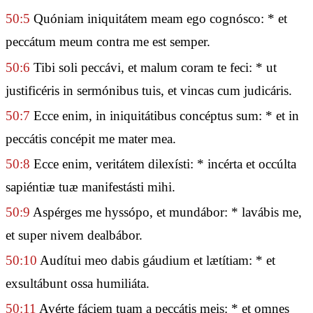
50:5
Quóniam iniquitátem meam ego cognósco: * et
peccátum meum contra me est semper.
50:6
Tibi soli peccávi, et malum coram te feci: * ut
justificéris in sermónibus tuis, et vincas cum judicáris.
50:7
Ecce enim, in iniquitátibus concéptus sum: * et in
peccátis concépit me mater mea.
50:8
Ecce enim, veritátem dilexísti: * incérta et occúlta
sapiéntiæ tuæ manifestásti mihi.
50:9
Aspérges me hyssópo, et mundábor: * lavábis me,
et super nivem dealbábor.
50:10
Audítui meo dabis gáudium et lætítiam: * et
exsultábunt ossa humiliáta.
50:11
Avérte fáciem tuam a peccátis meis: * et omnes