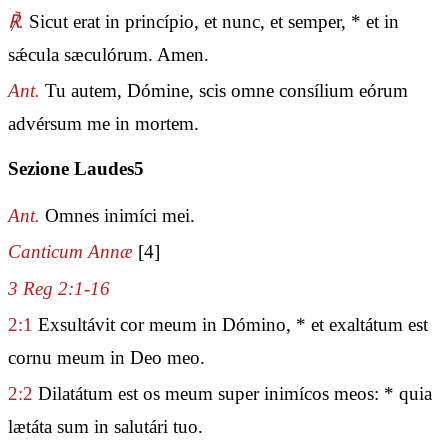
℟.
Sicut erat in princípio, et nunc, et semper, * et in
sǽcula sæculórum. Amen.
Ant.
Tu autem, Dómine, scis omne consílium eórum
advérsum me in mortem.
Sezione Laudes5
Ant.
Omnes inimíci mei.
Canticum Annæ
[4]
3 Reg 2:1-16
2:1
Exsultávit cor meum in Dómino, * et exaltátum est
cornu meum in Deo meo.
2:2
Dilatátum est os meum super inimícos meos: * quia
lætáta sum in salutári tuo.