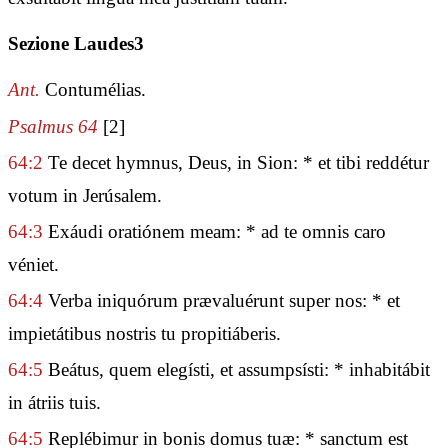
Sezione Laudes3
Ant.
Contumélias.
Psalmus 64
[2]
64:2
Te decet hymnus, Deus, in Sion: * et tibi reddétur
votum in Jerúsalem.
64:3
Exáudi oratiónem meam: * ad te omnis caro
véniet.
64:4
Verba iniquórum prævaluérunt super nos: * et
impietátibus nostris tu propitiáberis.
64:5
Beátus, quem elegísti, et assumpsísti: * inhabitábit
in átriis tuis.
64:5
Replébimur in bonis domus tuæ: * sanctum est