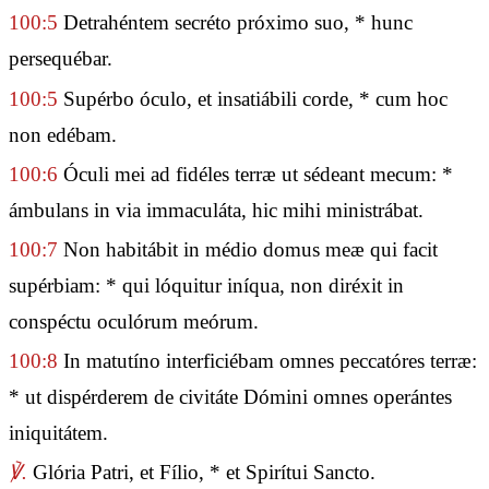
100:5
Detrahéntem secréto próximo suo, * hunc
persequébar.
100:5
Supérbo óculo, et insatiábili corde, * cum hoc
non edébam.
100:6
Óculi mei ad fidéles terræ ut sédeant mecum: *
ámbulans in via immaculáta, hic mihi ministrábat.
100:7
Non habitábit in médio domus meæ qui facit
supérbiam: * qui lóquitur iníqua, non diréxit in
conspéctu oculórum meórum.
100:8
In matutíno interficiébam omnes peccatóres terræ:
* ut dispérderem de civitáte Dómini omnes operántes
iniquitátem.
℣.
Glória Patri, et Fílio, * et Spirítui Sancto.