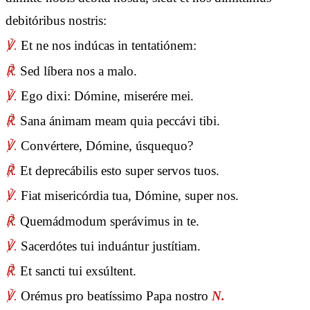
debitóribus nostris:
℣.
Et ne nos indúcas in tentatiónem:
℟.
Sed líbera nos a malo.
℣.
Ego dixi: Dómine, miserére mei.
℟.
Sana ánimam meam quia peccávi tibi.
℣.
Convértere, Dómine, úsquequo?
℟.
Et deprecábilis esto super servos tuos.
℣.
Fiat misericórdia tua, Dómine, super nos.
℟.
Quemádmodum sperávimus in te.
℣.
Sacerdótes tui induántur justítiam.
℟.
Et sancti tui exsúltent.
℣.
Orémus pro beatíssimo Papa nostro
N.