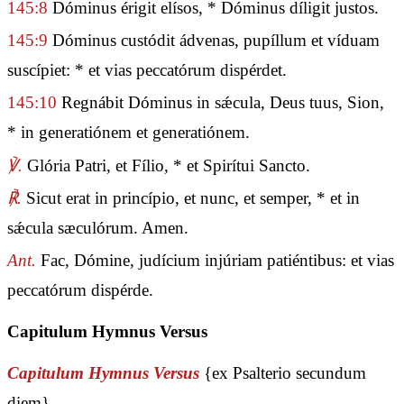
145:8
Dóminus érigit elísos, * Dóminus díligit justos.
145:9
Dóminus custódit ádvenas, pupíllum et víduam
suscípiet: * et vias peccatórum dispérdet.
145:10
Regnábit Dóminus in sǽcula, Deus tuus, Sion,
* in generatiónem et generatiónem.
℣.
Glória Patri, et Fílio, * et Spirítui Sancto.
℟.
Sicut erat in princípio, et nunc, et semper, * et in
sǽcula sæculórum. Amen.
Ant.
Fac, Dómine, judícium injúriam patiéntibus: et vias
peccatórum dispérde.
Capitulum Hymnus Versus
Capitulum Hymnus Versus
{ex Psalterio secundum
diem}