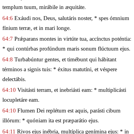
templum tuum, mirábile in æquitáte.
64:6
Exáudi nos, Deus, salutáris noster, * spes ómnium
fínium terræ, et in mari longe.
64:7
Prǽparans montes in virtúte tua, accínctus poténtia:
* qui contúrbas profúndum maris sonum flúctuum ejus.
64:8
Turbabúntur gentes, et timébunt qui hábitant
términos a signis tuis: * éxitus matutíni, et véspere
delectábis.
64:10
Visitásti terram, et inebriásti eam: * multiplicásti
locupletáre eam.
64:10
Flumen Dei replétum est aquis, parásti cibum
illórum: * quóniam ita est præparátio ejus.
64:11
Rivos ejus inébria, multíplica genímina ejus: * in