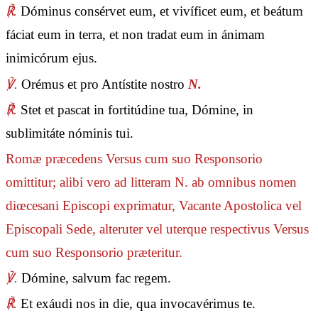
℟.
Dóminus consérvet eum, et vivíficet eum, et beátum
fáciat eum in terra, et non tradat eum in ánimam
inimicórum ejus.
℣.
Orémus et pro Antístite nostro
N.
℟.
Stet et pascat in fortitúdine tua, Dómine, in
sublimitáte nóminis tui.
Romæ præcedens Versus cum suo Responsorio
omittitur; alibi vero ad litteram N. ab omnibus nomen
diœcesani Episcopi exprimatur, Vacante Apostolica vel
Episcopali Sede, alteruter vel uterque respectivus Versus
cum suo Responsorio præteritur.
℣.
Dómine, salvum fac regem.
℟.
Et exáudi nos in die, qua invocavérimus te.