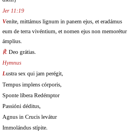
Jer 11:19
V
eníte, mittámus lignum in panem ejus, et eradámus
eum de terra vivéntium, et nomen ejus non memorétur
ámplius.
℟.
Deo grátias.
Hymnus
L
ustra sex qui jam perégit,
Tempus implens córporis,
Sponte líbera Redémptor
Passióni déditus,
Agnus in Crucis levátur
Immolándus stípite.