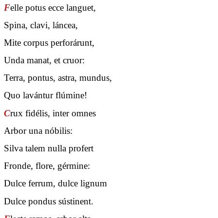
F
elle potus ecce languet,
Spina, clavi, láncea,
Mite corpus perforárunt,
Unda manat, et cruor:
Terra, pontus, astra, mundus,
Quo lavántur flúmine!
C
rux fidélis, inter omnes
Arbor una nóbilis:
Silva talem nulla profert
Fronde, flore, gérmine:
Dulce ferrum, dulce lignum
Dulce pondus sústinent.