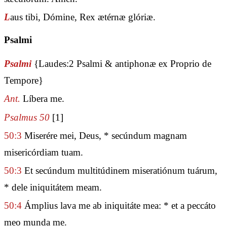
L
aus tibi, Dómine, Rex ætérnæ glóriæ.
Psalmi
Psalmi
{Laudes:2 Psalmi & antiphonæ ex Proprio de
Tempore}
Ant.
Líbera me.
Psalmus 50
[1]
50:3
Miserére mei, Deus, * secúndum magnam
misericórdiam tuam.
50:3
Et secúndum multitúdinem miseratiónum tuárum,
* dele iniquitátem meam.
50:4
Ámplius lava me ab iniquitáte mea: * et a peccáto
meo munda me.