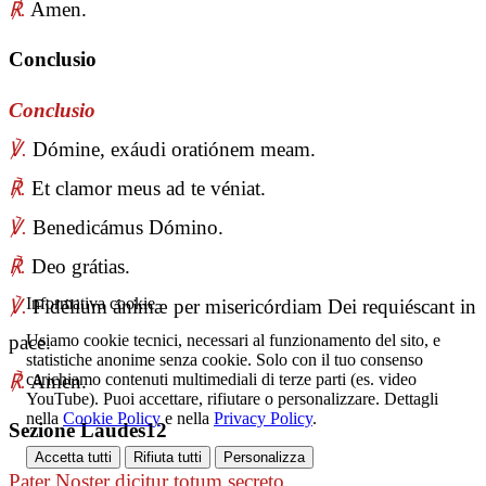
℟.
Amen.
Conclusio
Conclusio
℣.
Dómine, exáudi oratiónem meam.
℟.
Et clamor meus ad te véniat.
℣.
Benedicámus Dómino.
℟.
Deo grátias.
Informativa cookie
℣.
Fidélium ánimæ per misericórdiam Dei requiéscant in
pace.
Usiamo cookie tecnici, necessari al funzionamento del sito, e
statistiche anonime senza cookie. Solo con il tuo consenso
℟.
Amen.
carichiamo contenuti multimediali di terze parti (es. video
YouTube). Puoi accettare, rifiutare o personalizzare. Dettagli
nella
Cookie Policy
e nella
Privacy Policy
.
Sezione Laudes12
Accetta tutti
Rifiuta tutti
Personalizza
Pater Noster
dicitur totum secreto.