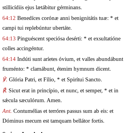
stillicídiis ejus lætábitur gérminans.
64:12
Benedíces corónæ anni benignitátis tuæ: * et
campi tui replebúntur ubertáte.
64:13
Pinguéscent speciósa desérti: * et exsultatióne
colles accingéntur.
64:14
Indúti sunt aríetes óvium, et valles abundábunt
fruménto: * clamábunt, étenim hymnum dicent.
℣.
Glória Patri, et Fílio, * et Spirítui Sancto.
℟.
Sicut erat in princípio, et nunc, et semper, * et in
sǽcula sæculórum. Amen.
Ant.
Contumélias et terróres passus sum ab eis: et
Dóminus mecum est tamquam bellátor fortis.