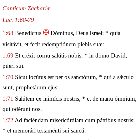
Canticum Zachariæ
Luc. 1:68-79
✠
1:68
Benedíctus
Dóminus, Deus Israël: * quia
visitávit, et fecit redemptiónem plebis suæ:
1:69
Et eréxit cornu salútis nobis: * in domo David,
púeri sui.
1:70
Sicut locútus est per os sanctórum, * qui a sǽculo
sunt, prophetárum ejus:
1:71
Salútem ex inimícis nostris, * et de manu ómnium,
qui odérunt nos.
1:72
Ad faciéndam misericórdiam cum pátribus nostris:
* et memorári testaménti sui sancti.