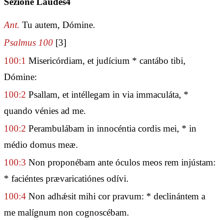
Sezione Laudes4
Ant.
Tu autem, Dómine.
Psalmus 100
[3]
100:1
Misericórdiam, et judícium * cantábo tibi,
Dómine:
100:2
Psallam, et intéllegam in via immaculáta, *
quando vénies ad me.
100:2
Perambulábam in innocéntia cordis mei, * in
médio domus meæ.
100:3
Non proponébam ante óculos meos rem injústam:
* faciéntes prævaricatiónes odívi.
100:4
Non adhǽsit mihi cor pravum: * declinántem a
me malígnum non cognoscébam.