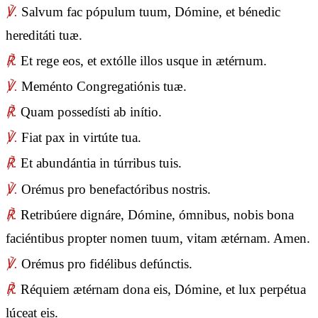
℣.
Salvum fac pópulum tuum, Dómine, et bénedic
hereditáti tuæ.
℟.
Et rege eos, et extólle illos usque in ætérnum.
℣.
Meménto Congregatiónis tuæ.
℟.
Quam possedísti ab inítio.
℣.
Fiat pax in virtúte tua.
℟.
Et abundántia in túrribus tuis.
℣.
Orémus pro benefactóribus nostris.
℟.
Retribúere dignáre, Dómine, ómnibus, nobis bona
faciéntibus propter nomen tuum, vitam ætérnam. Amen.
℣.
Orémus pro fidélibus defúnctis.
℟.
Réquiem ætérnam dona eis, Dómine, et lux perpétua
lúceat eis.