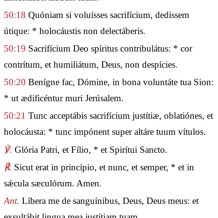
50:18
Quóniam si voluísses sacrifícium, dedíssem
útique: * holocáustis non delectáberis.
50:19
Sacrifícium Deo spíritus contribulátus: * cor
contrítum, et humiliátum, Deus, non despícies.
50:20
Benígne fac, Dómine, in bona voluntáte tua Sion:
* ut ædificéntur muri Jerúsalem.
50:21
Tunc acceptábis sacrifícium justítiæ, oblatiónes, et
holocáusta: * tunc impónent super altáre tuum vítulos.
℣.
Glória Patri, et Fílio, * et Spirítui Sancto.
℟.
Sicut erat in princípio, et nunc, et semper, * et in
sǽcula sæculórum. Amen.
Ant.
Líbera me de sanguínibus, Deus, Deus meus: et
exsultábit lingua mea justítiam tuam.