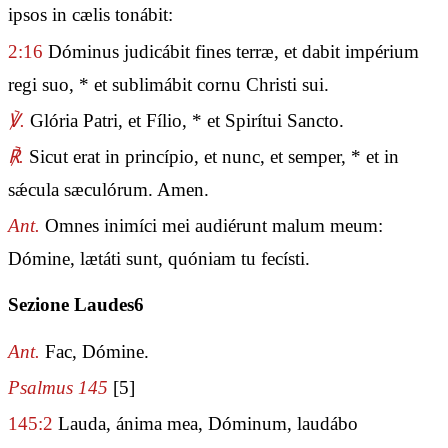
ipsos in cælis tonábit:
2:16
Dóminus judicábit fines terræ, et dabit impérium
regi suo, * et sublimábit cornu Christi sui.
℣.
Glória Patri, et Fílio, * et Spirítui Sancto.
℟.
Sicut erat in princípio, et nunc, et semper, * et in
sǽcula sæculórum. Amen.
Ant.
Omnes inimíci mei audiérunt malum meum:
Dómine, lætáti sunt, quóniam tu fecísti.
Sezione Laudes6
Ant.
Fac, Dómine.
Psalmus 145
[5]
145:2
Lauda, ánima mea, Dóminum, laudábo