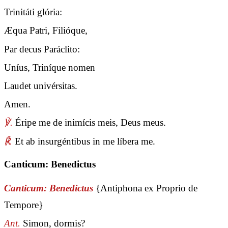
Trinitáti glória:
Æqua Patri, Filióque,
Par decus Paráclito:
Uníus, Triníque nomen
Laudet univérsitas.
Amen.
℣.
Éripe me de inimícis meis, Deus meus.
℟.
Et ab insurgéntibus in me líbera me.
Canticum: Benedictus
Canticum: Benedictus
{Antiphona ex Proprio de
Tempore}
Ant.
Simon, dormis?