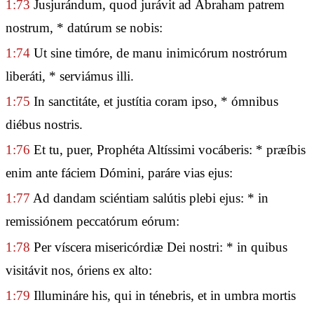
1:73
Jusjurándum, quod jurávit ad Ábraham patrem
nostrum, * datúrum se nobis:
1:74
Ut sine timóre, de manu inimicórum nostrórum
liberáti, * serviámus illi.
1:75
In sanctitáte, et justítia coram ipso, * ómnibus
diébus nostris.
1:76
Et tu, puer, Prophéta Altíssimi vocáberis: * præíbis
enim ante fáciem Dómini, paráre vias ejus:
1:77
Ad dandam sciéntiam salútis plebi ejus: * in
remissiónem peccatórum eórum:
1:78
Per víscera misericórdiæ Dei nostri: * in quibus
visitávit nos, óriens ex alto:
1:79
Illumináre his, qui in ténebris, et in umbra mortis