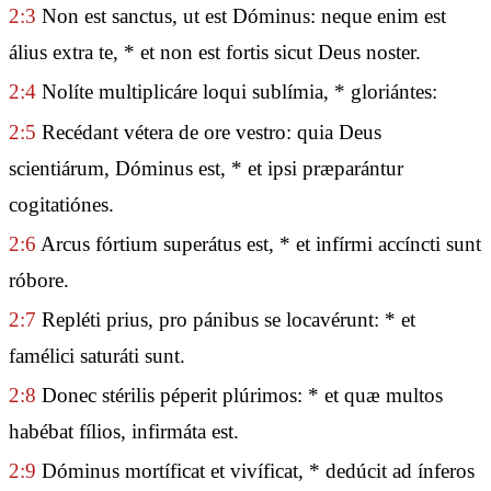
2:3
Non est sanctus, ut est Dóminus: neque enim est
álius extra te, * et non est fortis sicut Deus noster.
2:4
Nolíte multiplicáre loqui sublímia, * gloriántes:
2:5
Recédant vétera de ore vestro: quia Deus
scientiárum, Dóminus est, * et ipsi præparántur
cogitatiónes.
2:6
Arcus fórtium superátus est, * et infírmi accíncti sunt
róbore.
2:7
Repléti prius, pro pánibus se locavérunt: * et
famélici saturáti sunt.
2:8
Donec stérilis péperit plúrimos: * et quæ multos
habébat fílios, infirmáta est.
2:9
Dóminus mortíficat et vivíficat, * dedúcit ad ínferos