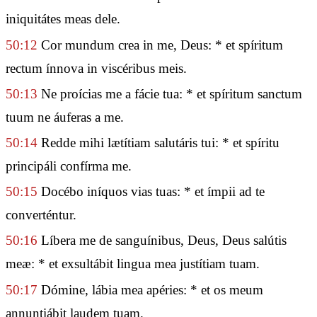
iniquitátes meas dele.
50:12
Cor mundum crea in me, Deus: * et spíritum
rectum ínnova in viscéribus meis.
50:13
Ne proícias me a fácie tua: * et spíritum sanctum
tuum ne áuferas a me.
50:14
Redde mihi lætítiam salutáris tui: * et spíritu
principáli confírma me.
50:15
Docébo iníquos vias tuas: * et ímpii ad te
converténtur.
50:16
Líbera me de sanguínibus, Deus, Deus salútis
meæ: * et exsultábit lingua mea justítiam tuam.
50:17
Dómine, lábia mea apéries: * et os meum
annuntiábit laudem tuam.