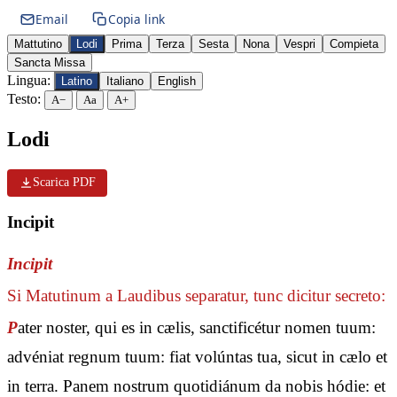
Email
Copia link
Mattutino
Lodi
Prima
Terza
Sesta
Nona
Vespri
Compieta
Sancta Missa
Lingua:
Latino
Italiano
English
Testo:
A−
Aa
A+
Lodi
Scarica PDF
Incipit
Incipit
Si Matutinum a Laudibus separatur, tunc dicitur secreto:
P
ater noster, qui es in cælis, sanctificétur nomen tuum:
advéniat regnum tuum: fiat volúntas tua, sicut in cælo et
in terra. Panem nostrum quotidiánum da nobis hódie: et