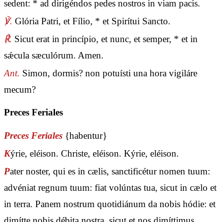
sedent: * ad dirigéndos pedes nostros in viam pacis.
℣.
Glória Patri, et Fílio, * et Spirítui Sancto.
℟.
Sicut erat in princípio, et nunc, et semper, * et in
sǽcula sæculórum. Amen.
Ant.
Simon, dormis? non potuísti una hora vigiláre
mecum?
Preces Feriales
Preces Feriales
{habentur}
K
ýrie, eléison. Christe, eléison. Kýrie, eléison.
P
ater noster, qui es in cælis, sanctificétur nomen tuum:
advéniat regnum tuum: fiat volúntas tua, sicut in cælo et
in terra. Panem nostrum quotidiánum da nobis hódie: et
dimítte nobis débita nostra, sicut et nos dimíttimus