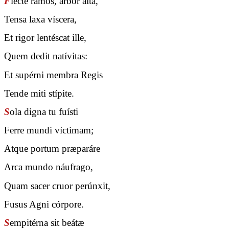
F
lecte ramos, arbor alta,
Tensa laxa víscera,
Et rigor lentéscat ille,
Quem dedit natívitas:
Et supérni membra Regis
Tende miti stípite.
S
ola digna tu fuísti
Ferre mundi víctimam;
Atque portum præparáre
Arca mundo náufrago,
Quam sacer cruor perúnxit,
Fusus Agni córpore.
S
empitérna sit beátæ