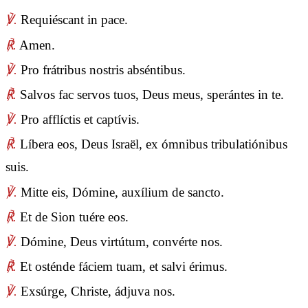
℣.
Requiéscant in pace.
℟.
Amen.
℣.
Pro frátribus nostris abséntibus.
℟.
Salvos fac servos tuos, Deus meus, sperántes in te.
℣.
Pro afflíctis et captívis.
℟.
Líbera eos, Deus Israël, ex ómnibus tribulatiónibus
suis.
℣.
Mitte eis, Dómine, auxílium de sancto.
℟.
Et de Sion tuére eos.
℣.
Dómine, Deus virtútum, convérte nos.
℟.
Et osténde fáciem tuam, et salvi érimus.
℣.
Exsúrge, Christe, ádjuva nos.