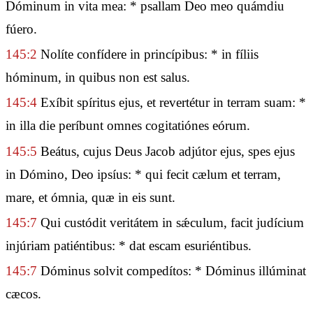
Dóminum in vita mea: * psallam Deo meo quámdiu
fúero.
145:2
Nolíte confídere in princípibus: * in fíliis
hóminum, in quibus non est salus.
145:4
Exíbit spíritus ejus, et revertétur in terram suam: *
in illa die períbunt omnes cogitatiónes eórum.
145:5
Beátus, cujus Deus Jacob adjútor ejus, spes ejus
in Dómino, Deo ipsíus: * qui fecit cælum et terram,
mare, et ómnia, quæ in eis sunt.
145:7
Qui custódit veritátem in sǽculum, facit judícium
injúriam patiéntibus: * dat escam esuriéntibus.
145:7
Dóminus solvit compedítos: * Dóminus illúminat
cæcos.