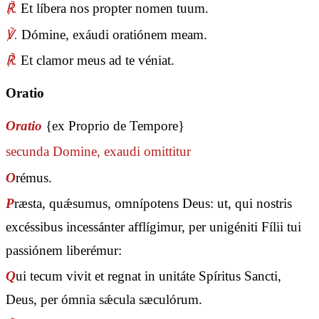
℟.
Et líbera nos propter nomen tuum.
℣.
Dómine, exáudi oratiónem meam.
℟.
Et clamor meus ad te véniat.
Oratio
Oratio
{ex Proprio de Tempore}
secunda
Domine, exaudi
omittitur
O
rémus.
P
ræsta, quǽsumus, omnípotens Deus: ut, qui nostris
excéssibus incessánter afflígimur, per unigéniti Fílii tui
passiónem liberémur:
Q
ui tecum vivit et regnat in unitáte Spíritus Sancti,
Deus, per ómnia sǽcula sæculórum.