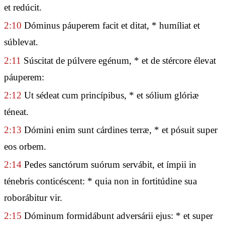
et redúcit.
2:10
Dóminus páuperem facit et ditat, * humíliat et
súblevat.
2:11
Súscitat de púlvere egénum, * et de stércore élevat
páuperem:
2:12
Ut sédeat cum princípibus, * et sólium glóriæ
téneat.
2:13
Dómini enim sunt cárdines terræ, * et pósuit super
eos orbem.
2:14
Pedes sanctórum suórum servábit, et ímpii in
ténebris conticéscent: * quia non in fortitúdine sua
roborábitur vir.
2:15
Dóminum formidábunt adversárii ejus: * et super