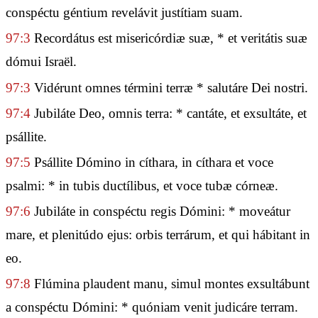
conspéctu géntium revelávit justítiam suam.
97:3
Recordátus est misericórdiæ suæ, * et veritátis suæ
dómui Israël.
97:3
Vidérunt omnes términi terræ * salutáre Dei nostri.
97:4
Jubiláte Deo, omnis terra: * cantáte, et exsultáte, et
psállite.
97:5
Psállite Dómino in cíthara, in cíthara et voce
psalmi: * in tubis ductílibus, et voce tubæ córneæ.
97:6
Jubiláte in conspéctu regis Dómini: * moveátur
mare, et plenitúdo ejus: orbis terrárum, et qui hábitant in
eo.
97:8
Flúmina plaudent manu, simul montes exsultábunt
a conspéctu Dómini: * quóniam venit judicáre terram.