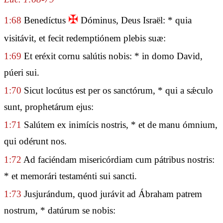
✠
1:68
Benedíctus
Dóminus, Deus Israël: * quia
visitávit, et fecit redemptiónem plebis suæ:
1:69
Et eréxit cornu salútis nobis: * in domo David,
púeri sui.
1:70
Sicut locútus est per os sanctórum, * qui a sǽculo
sunt, prophetárum ejus:
1:71
Salútem ex inimícis nostris, * et de manu ómnium,
qui odérunt nos.
1:72
Ad faciéndam misericórdiam cum pátribus nostris:
* et memorári testaménti sui sancti.
1:73
Jusjurándum, quod jurávit ad Ábraham patrem
nostrum, * datúrum se nobis: