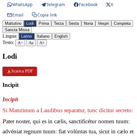
WhatsApp
Telegram
Facebook
X
Email
Copia link
Mattutino
Lodi
Prima
Terza
Sesta
Nona
Vespri
Compieta
Sancta Missa
Lingua:
Latino
Italiano
English
Testo:
A−
Aa
A+
Lodi
Scarica PDF
Incipit
Incipit
Si Matutinum a Laudibus separatur, tunc dicitur secreto:
P
ater noster, qui es in cælis, sanctificétur nomen tuum:
advéniat regnum tuum: fiat volúntas tua, sicut in cælo et