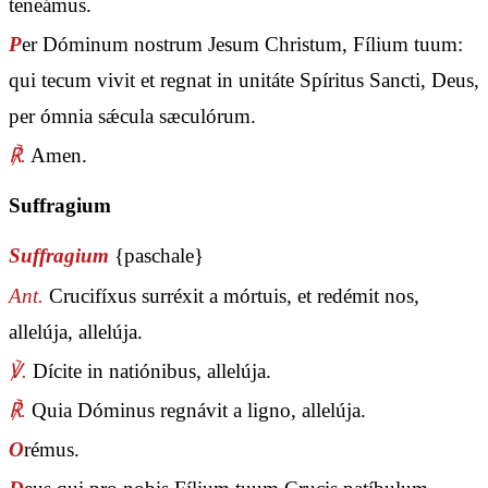
teneámus.
P
er Dóminum nostrum Jesum Christum, Fílium tuum:
qui tecum vivit et regnat in unitáte Spíritus Sancti, Deus,
per ómnia sǽcula sæculórum.
℟.
Amen.
Suffragium
Suffragium
{paschale}
Ant.
Crucifíxus surréxit a mórtuis, et redémit nos,
allelúja, allelúja.
℣.
Dícite in natiónibus, allelúja.
℟.
Quia Dóminus regnávit a ligno, allelúja.
O
rémus.