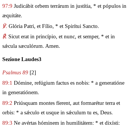
97:9
Judicábit orbem terrárum in justítia, * et pópulos in
æquitáte.
℣.
Glória Patri, et Fílio, * et Spirítui Sancto.
℟.
Sicut erat in princípio, et nunc, et semper, * et in
sǽcula sæculórum. Amen.
Sezione Laudes3
Psalmus 89
[2]
89:1
Dómine, refúgium factus es nobis: * a generatióne
in generatiónem.
89:2
Priúsquam montes fíerent, aut formarétur terra et
orbis: * a sǽculo et usque in sǽculum tu es, Deus.
89:3
Ne avértas hóminem in humilitátem: * et dixísti: