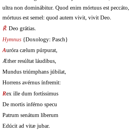
ultra non dominábitur. Quod enim mórtuus est peccáto,
mórtuus est semel: quod autem vivit, vivit Deo.
℟.
Deo grátias.
Hymnus
{Doxology: Pasch}
A
uróra cælum púrpurat,
Æther resúltat láudibus,
Mundus triúmphans júbilat,
Horrens avérnus ínfremit:
R
ex ille dum fortíssimus
De mortis inférno specu
Patrum senátum líberum
Edúcit ad vitæ jubar.