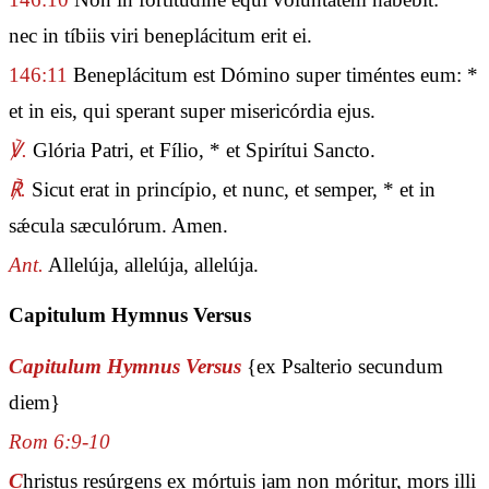
nec in tíbiis viri beneplácitum erit ei.
146:11
Beneplácitum est Dómino super timéntes eum: *
et in eis, qui sperant super misericórdia ejus.
℣.
Glória Patri, et Fílio, * et Spirítui Sancto.
℟.
Sicut erat in princípio, et nunc, et semper, * et in
sǽcula sæculórum. Amen.
Ant.
Allelúja, allelúja, allelúja.
Capitulum Hymnus Versus
Capitulum Hymnus Versus
{ex Psalterio secundum
diem}
Rom 6:9-10
C
hristus resúrgens ex mórtuis jam non móritur, mors illi