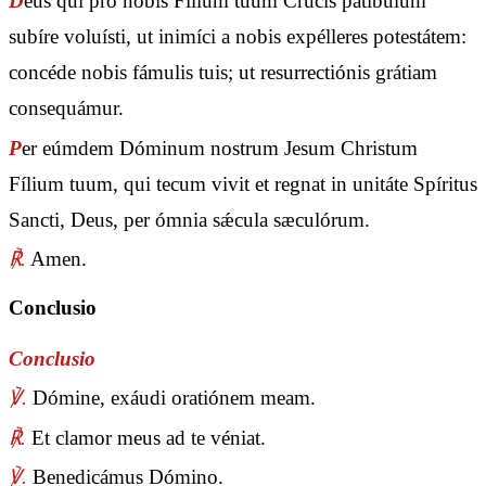
D
eus qui pro nobis Fílium tuum Crucis patíbulum
subíre voluísti, ut inimíci a nobis expélleres potestátem:
concéde nobis fámulis tuis; ut resurrectiónis grátiam
consequámur.
P
er eúmdem Dóminum nostrum Jesum Christum
Fílium tuum, qui tecum vivit et regnat in unitáte Spíritus
Sancti, Deus, per ómnia sǽcula sæculórum.
℟.
Amen.
Conclusio
Conclusio
℣.
Dómine, exáudi oratiónem meam.
℟.
Et clamor meus ad te véniat.
℣.
Benedicámus Dómino.