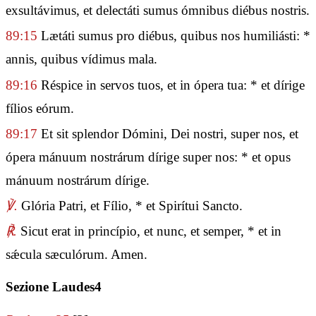
exsultávimus, et delectáti sumus ómnibus diébus nostris.
89:15
Lætáti sumus pro diébus, quibus nos humiliásti: *
annis, quibus vídimus mala.
89:16
Réspice in servos tuos, et in ópera tua: * et dírige
fílios eórum.
89:17
Et sit splendor Dómini, Dei nostri, super nos, et
ópera mánuum nostrárum dírige super nos: * et opus
mánuum nostrárum dírige.
℣.
Glória Patri, et Fílio, * et Spirítui Sancto.
℟.
Sicut erat in princípio, et nunc, et semper, * et in
sǽcula sæculórum. Amen.
Sezione Laudes4