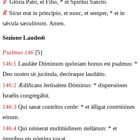
℣.
Glória Patri, et Fílio, * et Spirítui Sancto.
℟.
Sicut erat in princípio, et nunc, et semper, * et in
sǽcula sæculórum. Amen.
Sezione Laudes6
Psalmus 146
[5]
146:1
Laudáte Dóminum quóniam bonus est psalmus: *
Deo nostro sit jucúnda, decóraque laudátio.
146:2
Ædíficans Jerúsalem Dóminus: * dispersiónes
Israélis congregábit.
146:3
Qui sanat contrítos corde: * et álligat contritiónes
eórum.
146:4
Qui númerat multitúdinem stellárum: * et
ómnibus eis nómina vocat.