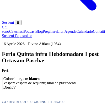
Sostieni
☰
Chi
sono
Catechesi
Podcast
Blog
Preghiere
Libri
Agenda
Calendario
Contatti
Sostieni l’apostolato
16 Aprile 2026 · Divino Afflatu (1954)
Feria Quinta infra Hebdomadam I post
Octavam Paschæ
Feria
Colore liturgico:
bianco
Vespera
Vespera de sequenti; nihil de præcedenti
Dies
F.V
CONDIVIDI QUESTO GIORNO LITURGICO