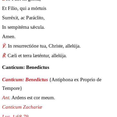
Et Fílio, qui a mórtuis
Surréxit, ac Paráclito,
In sempitérna sǽcula.
Amen.
℣.
In resurrectióne tua, Christe, allelúja.
℟.
Cæli et terra læténtur, allelúja.
Canticum: Benedictus
Canticum: Benedictus
{Antiphona ex Proprio de
Tempore}
Ant.
Ardens est cor meum.
Canticum Zachariæ
Luc. 1:68-79