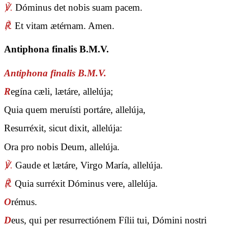
℣.
Dóminus det nobis suam pacem.
℟.
Et vitam ætérnam. Amen.
Antiphona finalis B.M.V.
Antiphona finalis B.M.V.
R
egína cæli, lætáre, allelúja;
Quia quem meruísti portáre, allelúja,
Resurréxit, sicut dixit, allelúja:
Ora pro nobis Deum, allelúja.
℣.
Gaude et lætáre, Virgo María, allelúja.
℟.
Quia surréxit Dóminus vere, allelúja.
O
rémus.
D
eus, qui per resurrectiónem Fílii tui, Dómini nostri