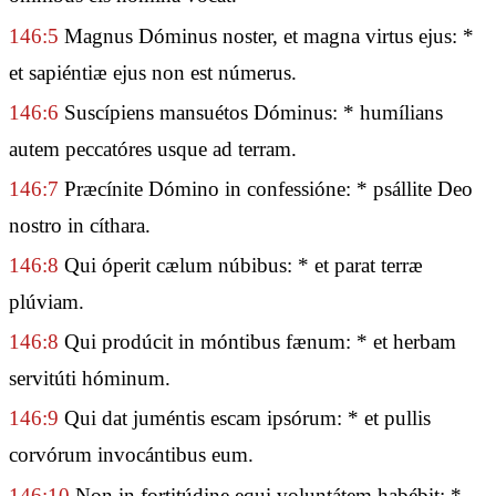
146:5
Magnus Dóminus noster, et magna virtus ejus: *
et sapiéntiæ ejus non est númerus.
146:6
Suscípiens mansuétos Dóminus: * humílians
autem peccatóres usque ad terram.
146:7
Præcínite Dómino in confessióne: * psállite Deo
nostro in cíthara.
146:8
Qui óperit cælum núbibus: * et parat terræ
plúviam.
146:8
Qui prodúcit in móntibus fænum: * et herbam
servitúti hóminum.
146:9
Qui dat juméntis escam ipsórum: * et pullis
corvórum invocántibus eum.
146:10
Non in fortitúdine equi voluntátem habébit: *