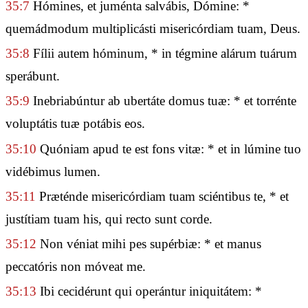
35:7
Hómines, et juménta salvábis, Dómine: *
quemádmodum multiplicásti misericórdiam tuam, Deus.
35:8
Fílii autem hóminum, * in tégmine alárum tuárum
sperábunt.
35:9
Inebriabúntur ab ubertáte domus tuæ: * et torrénte
voluptátis tuæ potábis eos.
35:10
Quóniam apud te est fons vitæ: * et in lúmine tuo
vidébimus lumen.
35:11
Præténde misericórdiam tuam sciéntibus te, * et
justítiam tuam his, qui recto sunt corde.
35:12
Non véniat mihi pes supérbiæ: * et manus
peccatóris non móveat me.
35:13
Ibi cecidérunt qui operántur iniquitátem: *