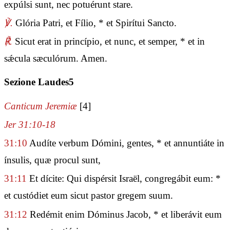
expúlsi sunt, nec potuérunt stare.
℣.
Glória Patri, et Fílio, * et Spirítui Sancto.
℟.
Sicut erat in princípio, et nunc, et semper, * et in
sǽcula sæculórum. Amen.
Sezione Laudes5
Canticum Jeremiæ
[4]
Jer 31:10-18
31:10
Audíte verbum Dómini, gentes, * et annuntiáte in
ínsulis, quæ procul sunt,
31:11
Et dícite: Qui dispérsit Israël, congregábit eum: *
et custódiet eum sicut pastor gregem suum.
31:12
Redémit enim Dóminus Jacob, * et liberávit eum