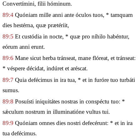
Convertímini, fílii hóminum.
89:4
Quóniam mille anni ante óculos tuos, * tamquam
dies hestérna, quæ prætériit,
89:5
Et custódia in nocte, * quæ pro níhilo habéntur,
eórum anni erunt.
89:6
Mane sicut herba tránseat, mane flóreat, et tránseat:
* véspere décidat, indúret et aréscat.
89:7
Quia defécimus in ira tua, * et in furóre tuo turbáti
sumus.
89:8
Posuísti iniquitátes nostras in conspéctu tuo: *
sǽculum nostrum in illuminatióne vultus tui.
89:9
Quóniam omnes dies nostri defecérunt: * et in ira
tua defécimus.