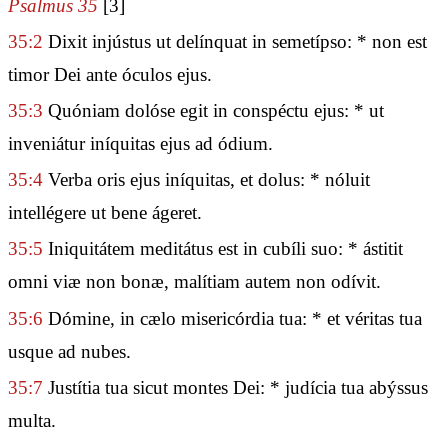
Psalmus 35
[3]
35:2
Dixit injústus ut delínquat in semetípso: * non est
timor Dei ante óculos ejus.
35:3
Quóniam dolóse egit in conspéctu ejus: * ut
inveniátur iníquitas ejus ad ódium.
35:4
Verba oris ejus iníquitas, et dolus: * nóluit
intellégere ut bene ágeret.
35:5
Iniquitátem meditátus est in cubíli suo: * ástitit
omni viæ non bonæ, malítiam autem non odívit.
35:6
Dómine, in cælo misericórdia tua: * et véritas tua
usque ad nubes.
35:7
Justítia tua sicut montes Dei: * judícia tua abýssus
multa.