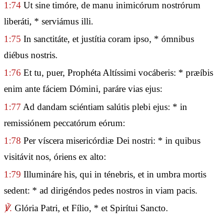
1:74
Ut sine timóre, de manu inimicórum nostrórum
liberáti, * serviámus illi.
1:75
In sanctitáte, et justítia coram ipso, * ómnibus
diébus nostris.
1:76
Et tu, puer, Prophéta Altíssimi vocáberis: * præíbis
enim ante fáciem Dómini, paráre vias ejus:
1:77
Ad dandam sciéntiam salútis plebi ejus: * in
remissiónem peccatórum eórum:
1:78
Per víscera misericórdiæ Dei nostri: * in quibus
visitávit nos, óriens ex alto:
1:79
Illumináre his, qui in ténebris, et in umbra mortis
sedent: * ad dirigéndos pedes nostros in viam pacis.
℣.
Glória Patri, et Fílio, * et Spirítui Sancto.