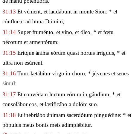
de manu potentióris.
31:13
Et vénient, et laudábunt in monte Sion: * et
cónfluent ad bona Dómini,
31:14
Super fruménto, et vino, et óleo, * et fœtu
pécorum et armentórum:
31:15
Erítque ánima eórum quasi hortus irríguus, * et
ultra non esúrient.
31:16
Tunc lætábitur virgo in choro, * júvenes et senes
simul:
31:17
Et convértam luctum eórum in gáudium, * et
consolábor eos, et lætificábo a dolóre suo.
31:18
Et inebriábo ánimam sacerdótum pinguédine: * et
pópulus meus bonis meis adimplébitur.