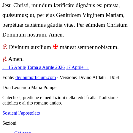
Jesu Christi, mundum lætificáre dignátus es: præsta,
quǽsumus; ut, per ejus Genitrícem Vírginem Maríam,
perpétuæ capiámus gáudia vitæ. Per eúmdem Christum
Dóminum nostrum. Amen.
✠
℣.
Divínum auxílium
máneat semper nobíscum.
℟.
Amen.
← 15 Aprile
Torna a Aprile 2026
17 Aprile →
Fonte:
divinumofficium.com
· Versione: Divino Afflatu - 1954
Don Leonardo Maria Pompei
Catechesi, prediche e meditazioni nella fedeltà alla Tradizione
cattolica e al rito romano antico.
Sostieni l’apostolato
Sezioni