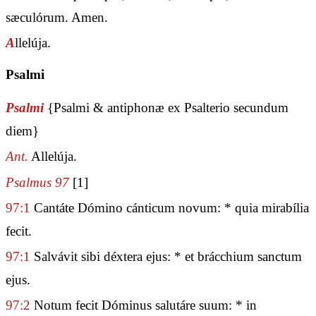
sæculórum. Amen.
A
llelúja.
Psalmi
Psalmi
{Psalmi & antiphonæ ex Psalterio secundum
diem}
Ant.
Allelúja.
Psalmus 97
[1]
97:1
Cantáte Dómino cánticum novum: * quia mirabília
fecit.
97:1
Salvávit sibi déxtera ejus: * et brácchium sanctum
ejus.
97:2
Notum fecit Dóminus salutáre suum: * in