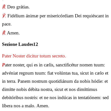
℟.
Deo grátias.
℣.
Fidélium ánimæ per misericórdiam Dei requiéscant in
pace.
℟.
Amen.
Sezione Laudes12
Pater Noster
dicitur totum secreto.
P
ater noster, qui es in cælis, sanctificétur nomen tuum:
advéniat regnum tuum: fiat volúntas tua, sicut in cælo et
in terra. Panem nostrum quotidiánum da nobis hódie: et
dimítte nobis débita nostra, sicut et nos dimíttimus
debitóribus nostris: et ne nos indúcas in tentatiónem: sed
líbera nos a malo. Amen.