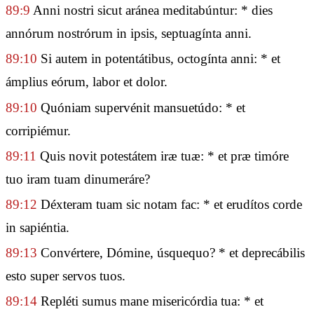
89:9
Anni nostri sicut aránea meditabúntur: * dies
annórum nostrórum in ipsis, septuagínta anni.
89:10
Si autem in potentátibus, octogínta anni: * et
ámplius eórum, labor et dolor.
89:10
Quóniam supervénit mansuetúdo: * et
corripiémur.
89:11
Quis novit potestátem iræ tuæ: * et præ timóre
tuo iram tuam dinumeráre?
89:12
Déxteram tuam sic notam fac: * et erudítos corde
in sapiéntia.
89:13
Convértere, Dómine, úsquequo? * et deprecábilis
esto super servos tuos.
89:14
Repléti sumus mane misericórdia tua: * et