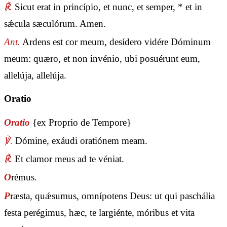
℟.
Sicut erat in princípio, et nunc, et semper, * et in
sǽcula sæculórum. Amen.
Ant.
Ardens est cor meum, desídero vidére Dóminum
meum: quæro, et non invénio, ubi posuérunt eum,
allelúja, allelúja.
Oratio
Oratio
{ex Proprio de Tempore}
℣.
Dómine, exáudi oratiónem meam.
℟.
Et clamor meus ad te véniat.
O
rémus.
P
ræsta, quǽsumus, omnípotens Deus: ut qui paschália
festa perégimus, hæc, te largiénte, móribus et vita