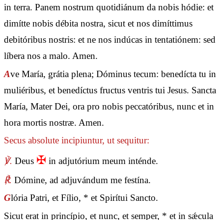
in terra. Panem nostrum quotidiánum da nobis hódie: et
dimítte nobis débita nostra, sicut et nos dimíttimus
debitóribus nostris: et ne nos indúcas in tentatiónem: sed
líbera nos a malo. Amen.
A
ve María, grátia plena; Dóminus tecum: benedícta tu in
muliéribus, et benedíctus fructus ventris tui Jesus. Sancta
María, Mater Dei, ora pro nobis peccatóribus, nunc et in
hora mortis nostræ. Amen.
Secus absolute incipiuntur, ut sequitur:
✠
℣.
Deus
in adjutórium meum inténde.
℟.
Dómine, ad adjuvándum me festína.
G
lória Patri, et Fílio, * et Spirítui Sancto.
Sicut erat in princípio, et nunc, et semper, * et in sǽcula