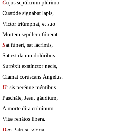
C
ujus sepúlcrum plúrimo
Custóde signábat lapis,
Victor triúmphat, et suo
Mortem sepúlcro fúnerat.
S
at fúneri, sat lácrimis,
Sat est datum dolóribus:
Surréxit exstínctor necis,
Clamat corúscans Ángelus.
U
t sis perénne méntibus
Paschále, Jesu, gáudium,
A morte dira críminum
Vitæ renátos líbera.
D
eo Patri sit glória,