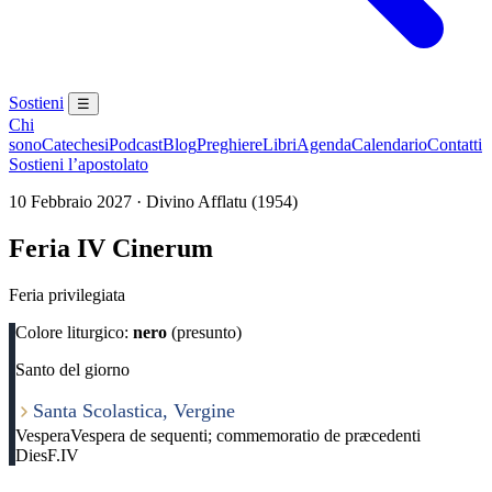
Sostieni
☰
Chi
sono
Catechesi
Podcast
Blog
Preghiere
Libri
Agenda
Calendario
Contatti
Sostieni l’apostolato
10 Febbraio 2027 · Divino Afflatu (1954)
Feria IV Cinerum
Feria privilegiata
Colore liturgico:
nero
(presunto)
Santo del giorno
Santa Scolastica, Vergine
Vespera
Vespera de sequenti; commemoratio de præcedenti
Dies
F.IV