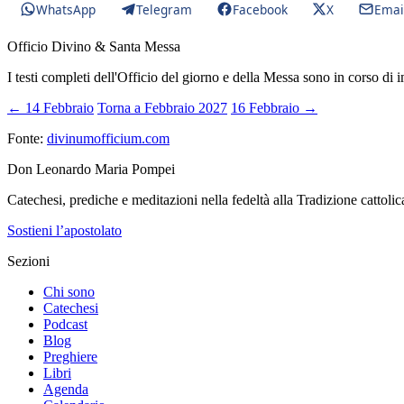
WhatsApp
Telegram
Facebook
X
Emai
Officio Divino & Santa Messa
I testi completi dell'Officio del giorno e della Messa sono in corso di 
← 14 Febbraio
Torna a Febbraio 2027
16 Febbraio →
Fonte:
divinumofficium.com
Don Leonardo Maria Pompei
Catechesi, prediche e meditazioni nella fedeltà alla Tradizione cattolic
Sostieni l’apostolato
Sezioni
Chi sono
Catechesi
Podcast
Blog
Preghiere
Libri
Agenda