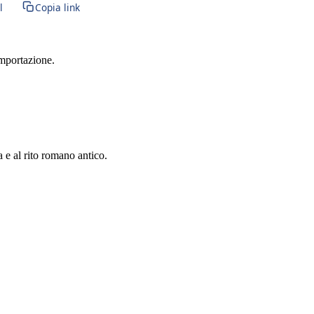
l
Copia link
importazione.
a e al rito romano antico.