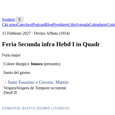
Sostieni
☰
Chi sono
Catechesi
Podcast
Blog
Preghiere
Libri
Agenda
Calendario
Conta
15 Febbraio 2027 · Divino Afflatu (1954)
Feria Secunda infra Hebd I in Quadr
Feria major
Colore liturgico:
bianco
(presunto)
Santo del giorno
Santi Faustino e Giovita, Martiri
Vespera
Vespera de Tempore occurente
Dies
F.II
CONDIVIDI QUESTO GIORNO LITURGICO