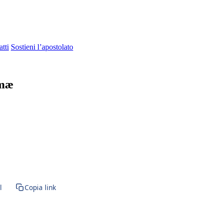
tti
Sostieni l’apostolato
imæ
l
Copia link