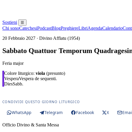
Sostieni
☰
Chi sono
Catechesi
Podcast
Blog
Preghiere
Libri
Agenda
Calendario
Conta
20 Febbraio 2027 · Divino Afflatu (1954)
Sabbato Quattuor Temporum Quadrages
Feria major
Colore liturgico:
viola
(presunto)
Vespera
Vespera de sequenti.
Dies
Sabb.
CONDIVIDI QUESTO GIORNO LITURGICO
WhatsApp
Telegram
Facebook
X
Emai
Officio Divino & Santa Messa