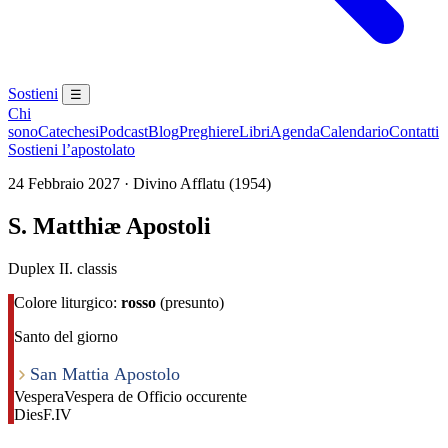
Sostieni
☰
Chi
sono
Catechesi
Podcast
Blog
Preghiere
Libri
Agenda
Calendario
Contatti
Sostieni l’apostolato
24 Febbraio 2027 · Divino Afflatu (1954)
S. Matthiæ Apostoli
Duplex II. classis
Colore liturgico:
rosso
(presunto)
Santo del giorno
San Mattia Apostolo
Vespera
Vespera de Officio occurente
Dies
F.IV