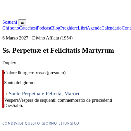
Sostieni
☰
Chi sono
Catechesi
Podcast
Blog
Preghiere
Libri
Agenda
Calendario
Conta
6 Marzo 2027 · Divino Afflatu (1954)
Ss. Perpetuæ et Felicitatis Martyrum
Duplex
Colore liturgico:
rosso
(presunto)
Santo del giorno
Sante Perpetua e Felicita, Martiri
Vespera
Vespera de sequenti; commemoratio de præcedenti
Dies
Sabb.
CONDIVIDI QUESTO GIORNO LITURGICO