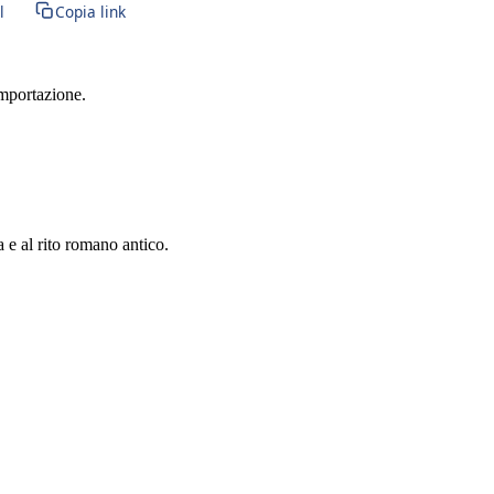
l
Copia link
importazione.
a e al rito romano antico.