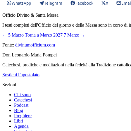
WhatsApp
Telegram
Facebook
X
Emai
Officio Divino & Santa Messa
I testi completi dell'Officio del giorno e della Messa sono in corso di 
← 5 Marzo
Torna a Marzo 2027
7 Marzo →
Fonte:
divinumofficium.com
Don Leonardo Maria Pompei
Catechesi, prediche e meditazioni nella fedeltà alla Tradizione cattolic
Sostieni l’apostolato
Sezioni
Chi sono
Catechesi
Podcast
Blog
Preghiere
Libri
Agenda