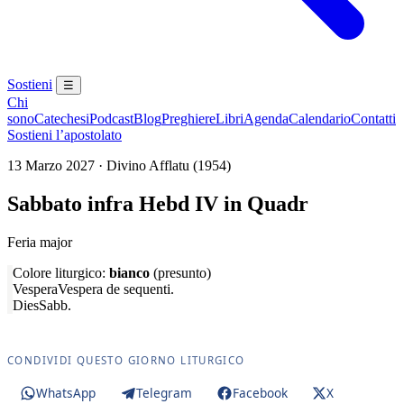
Sostieni
☰
Chi
sono
Catechesi
Podcast
Blog
Preghiere
Libri
Agenda
Calendario
Contatti
Sostieni l’apostolato
13 Marzo 2027 · Divino Afflatu (1954)
Sabbato infra Hebd IV in Quadr
Feria major
Colore liturgico:
bianco
(presunto)
Vespera
Vespera de sequenti.
Dies
Sabb.
CONDIVIDI QUESTO GIORNO LITURGICO
WhatsApp
Telegram
Facebook
X