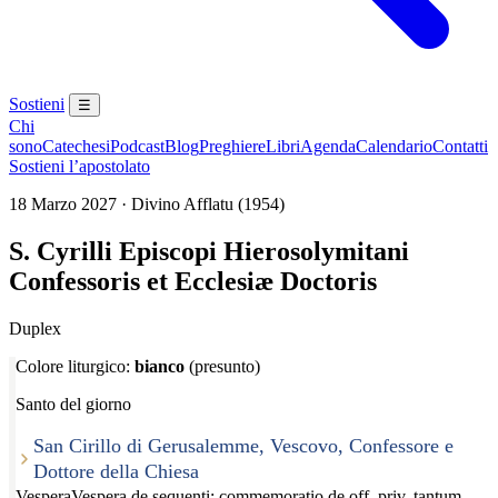
Sostieni
☰
Chi
sono
Catechesi
Podcast
Blog
Preghiere
Libri
Agenda
Calendario
Contatti
Sostieni l’apostolato
18 Marzo 2027 · Divino Afflatu (1954)
S. Cyrilli Episcopi Hierosolymitani
Confessoris et Ecclesiæ Doctoris
Duplex
Colore liturgico:
bianco
(presunto)
Santo del giorno
San Cirillo di Gerusalemme, Vescovo, Confessore e
Dottore della Chiesa
Vespera
Vespera de sequenti; commemoratio de off. priv. tantum