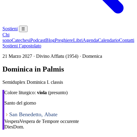
Sostieni
☰
Chi
sono
Catechesi
Podcast
Blog
Preghiere
Libri
Agenda
Calendario
Contatti
Sostieni l’apostolato
21 Marzo 2027 · Divino Afflatu (1954) · Domenica
Dominica in Palmis
Semiduplex Dominica I. classis
Colore liturgico:
viola
(presunto)
Santo del giorno
San Benedetto, Abate
Vespera
Vespera de Tempore occurente
Dies
Dom.