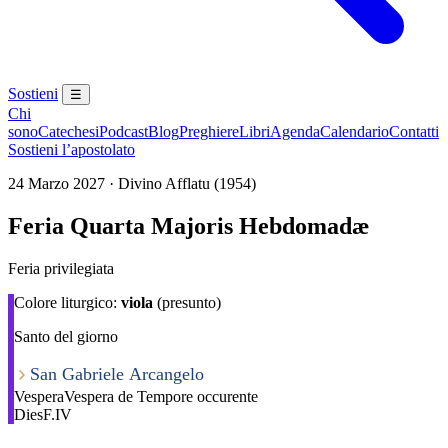
Sostieni
☰
Chi
sono
Catechesi
Podcast
Blog
Preghiere
Libri
Agenda
Calendario
Contatti
Sostieni l’apostolato
24 Marzo 2027 · Divino Afflatu (1954)
Feria Quarta Majoris Hebdomadæ
Feria privilegiata
Colore liturgico:
viola
(presunto)
Santo del giorno
San Gabriele Arcangelo
Vespera
Vespera de Tempore occurente
Dies
F.IV