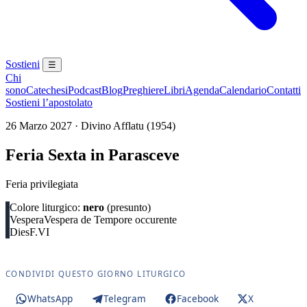
Sostieni
☰
Chi
sono
Catechesi
Podcast
Blog
Preghiere
Libri
Agenda
Calendario
Contatti
Sostieni l’apostolato
26 Marzo 2027 · Divino Afflatu (1954)
Feria Sexta in Parasceve
Feria privilegiata
Colore liturgico:
nero
(presunto)
Vespera
Vespera de Tempore occurente
Dies
F.VI
CONDIVIDI QUESTO GIORNO LITURGICO
WhatsApp
Telegram
Facebook
X