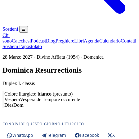
Sostieni
☰
Chi
sono
Catechesi
Podcast
Blog
Preghiere
Libri
Agenda
Calendario
Contatti
Sostieni l’apostolato
28 Marzo 2027 · Divino Afflatu (1954) · Domenica
Dominica Resurrectionis
Duplex I. classis
Colore liturgico:
bianco
(presunto)
Vespera
Vespera de Tempore occurente
Dies
Dom.
CONDIVIDI QUESTO GIORNO LITURGICO
WhatsApp
Telegram
Facebook
X