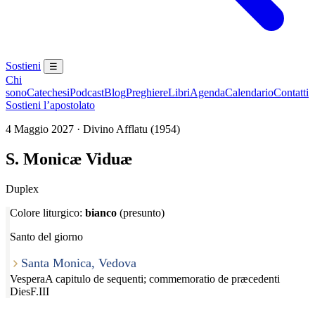
Sostieni
☰
Chi
sono
Catechesi
Podcast
Blog
Preghiere
Libri
Agenda
Calendario
Contatti
Sostieni l’apostolato
4 Maggio 2027 · Divino Afflatu (1954)
S. Monicæ Viduæ
Duplex
Colore liturgico:
bianco
(presunto)
Santo del giorno
Santa Monica, Vedova
Vespera
A capitulo de sequenti; commemoratio de præcedenti
Dies
F.III