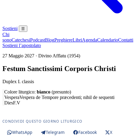
Sostieni
☰
Chi
sono
Catechesi
Podcast
Blog
Preghiere
Libri
Agenda
Calendario
Contatti
Sostieni l’apostolato
27 Maggio 2027 · Divino Afflatu (1954)
Festum Sanctissimi Corporis Christi
Duplex I. classis
Colore liturgico:
bianco
(presunto)
Vespera
Vespera de Tempore præcedenti; nihil de sequenti
Dies
F.V
CONDIVIDI QUESTO GIORNO LITURGICO
WhatsApp
Telegram
Facebook
X