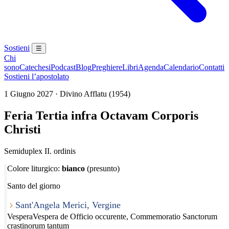
Sostieni
☰
Chi
sono
Catechesi
Podcast
Blog
Preghiere
Libri
Agenda
Calendario
Contatti
Sostieni l’apostolato
1 Giugno 2027 · Divino Afflatu (1954)
Feria Tertia infra Octavam Corporis
Christi
Semiduplex II. ordinis
Colore liturgico:
bianco
(presunto)
Santo del giorno
Sant'Angela Merici, Vergine
Vespera
Vespera de Officio occurente, Commemoratio Sanctorum
crastinorum tantum