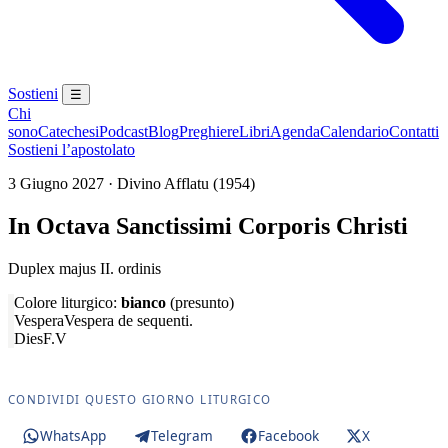
Sostieni
☰
Chi
sono
Catechesi
Podcast
Blog
Preghiere
Libri
Agenda
Calendario
Contatti
Sostieni l’apostolato
3 Giugno 2027 · Divino Afflatu (1954)
In Octava Sanctissimi Corporis Christi
Duplex majus II. ordinis
Colore liturgico:
bianco
(presunto)
Vespera
Vespera de sequenti.
Dies
F.V
CONDIVIDI QUESTO GIORNO LITURGICO
WhatsApp
Telegram
Facebook
X