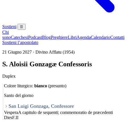
Sostieni
☰
Chi
sono
Catechesi
Podcast
Blog
Preghiere
Libri
Agenda
Calendario
Contatti
Sostieni l’apostolato
21 Giugno 2027 · Divino Afflatu (1954)
S. Aloisii Gonzagæ Confessoris
Duplex
Colore liturgico:
bianco
(presunto)
Santo del giorno
San Luigi Gonzaga, Confessore
Vespera
A capitulo de sequenti; commemoratio de præcedenti
Dies
F.II