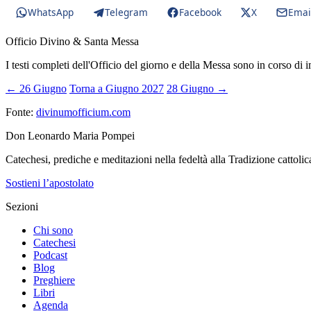
WhatsApp
Telegram
Facebook
X
Emai
Officio Divino & Santa Messa
I testi completi dell'Officio del giorno e della Messa sono in corso di 
← 26 Giugno
Torna a Giugno 2027
28 Giugno →
Fonte:
divinumofficium.com
Don Leonardo Maria Pompei
Catechesi, prediche e meditazioni nella fedeltà alla Tradizione cattolic
Sostieni l’apostolato
Sezioni
Chi sono
Catechesi
Podcast
Blog
Preghiere
Libri
Agenda