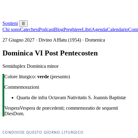
Sostieni
☰
Chi sono
Catechesi
Podcast
Blog
Preghiere
Libri
Agenda
Calendario
Conta
27 Giugno 2027 · Divino Afflatu (1954) · Domenica
Dominica VI Post Pentecosten
Semiduplex Dominica minor
Colore liturgico:
verde
(presunto)
Commemorazioni
Quarta die infra Octavam Nativitatis S. Joannis Baptistæ
Vespera
Vespera de præcedenti; commemoratio de sequenti
Dies
Dom.
CONDIVIDI QUESTO GIORNO LITURGICO