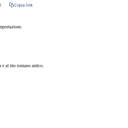
l
Copia link
importazione.
a e al rito romano antico.