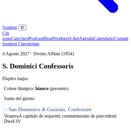
Sostieni
☰
Chi
sono
Catechesi
Podcast
Blog
Preghiere
Libri
Agenda
Calendario
Contatti
Sostieni l’apostolato
4 Agosto 2027 · Divino Afflatu (1954)
S. Dominici Confessoris
Duplex majus
Colore liturgico:
bianco
(presunto)
Santo del giorno
San Domenico di Guzmán, Confessore
Vespera
A capitulo de sequenti; commemoratio de præcedenti
Dies
F.IV