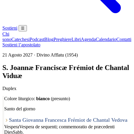
Sostieni
☰
Chi
sono
Catechesi
Podcast
Blog
Preghiere
Libri
Agenda
Calendario
Contatti
Sostieni l’apostolato
21 Agosto 2027 · Divino Afflatu (1954)
S. Joannæ Franciscæ Frémiot de Chantal
Viduæ
Duplex
Colore liturgico:
bianco
(presunto)
Santo del giorno
Santa Giovanna Francesca Frémiot de Chantal Vedova
Vespera
Vespera de sequenti; commemoratio de præcedenti
Dies
Sabb.