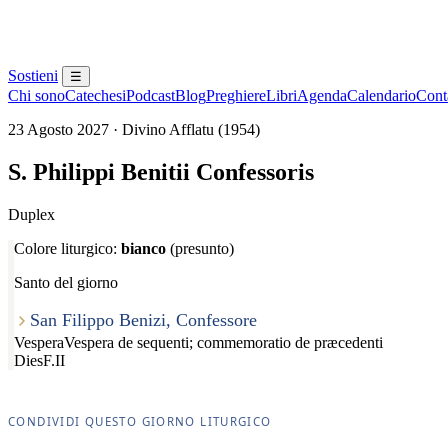
Sostieni
☰
Chi sono
Catechesi
Podcast
Blog
Preghiere
Libri
Agenda
Calendario
Conta
23 Agosto 2027 · Divino Afflatu (1954)
S. Philippi Benitii Confessoris
Duplex
Colore liturgico:
bianco
(presunto)
Santo del giorno
San Filippo Benizi, Confessore
Vespera
Vespera de sequenti; commemoratio de præcedenti
Dies
F.II
CONDIVIDI QUESTO GIORNO LITURGICO