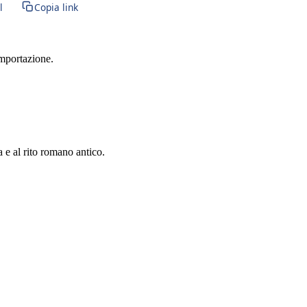
l
Copia link
importazione.
a e al rito romano antico.