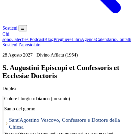
Sostieni
☰
Chi
sono
Catechesi
Podcast
Blog
Preghiere
Libri
Agenda
Calendario
Contatti
Sostieni l’apostolato
28 Agosto 2027 · Divino Afflatu (1954)
S. Augustini Episcopi et Confessoris et
Ecclesiæ Doctoris
Duplex
Colore liturgico:
bianco
(presunto)
Santo del giorno
Sant'Agostino Vescovo, Confessore e Dottore della
Chiesa
Vespera
Vespera de sequenti; commemoratio de præcedenti