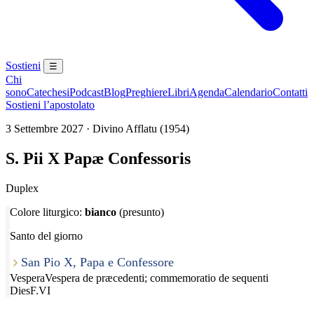
Sostieni
☰
Chi
sono
Catechesi
Podcast
Blog
Preghiere
Libri
Agenda
Calendario
Contatti
Sostieni l’apostolato
3 Settembre 2027 · Divino Afflatu (1954)
S. Pii X Papæ Confessoris
Duplex
Colore liturgico:
bianco
(presunto)
Santo del giorno
San Pio X, Papa e Confessore
Vespera
Vespera de præcedenti; commemoratio de sequenti
Dies
F.VI