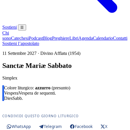
Sostieni
☰
Chi
sono
Catechesi
Podcast
Blog
Preghiere
Libri
Agenda
Calendario
Contatti
Sostieni l’apostolato
11 Settembre 2027 · Divino Afflatu (1954)
Sanctæ Mariæ Sabbato
Simplex
Colore liturgico:
azzurro
(presunto)
Vespera
Vespera de sequenti.
Dies
Sabb.
CONDIVIDI QUESTO GIORNO LITURGICO
WhatsApp
Telegram
Facebook
X