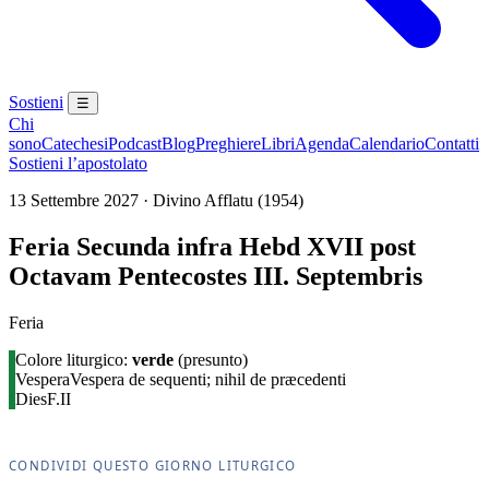
Sostieni
☰
Chi
sono
Catechesi
Podcast
Blog
Preghiere
Libri
Agenda
Calendario
Contatti
Sostieni l’apostolato
13 Settembre 2027 · Divino Afflatu (1954)
Feria Secunda infra Hebd XVII post
Octavam Pentecostes III. Septembris
Feria
Colore liturgico:
verde
(presunto)
Vespera
Vespera de sequenti; nihil de præcedenti
Dies
F.II
CONDIVIDI QUESTO GIORNO LITURGICO