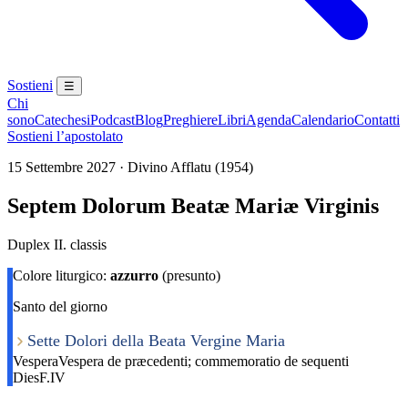
Sostieni
☰
Chi
sono
Catechesi
Podcast
Blog
Preghiere
Libri
Agenda
Calendario
Contatti
Sostieni l’apostolato
15 Settembre 2027 · Divino Afflatu (1954)
Septem Dolorum Beatæ Mariæ Virginis
Duplex II. classis
Colore liturgico:
azzurro
(presunto)
Santo del giorno
Sette Dolori della Beata Vergine Maria
Vespera
Vespera de præcedenti; commemoratio de sequenti
Dies
F.IV