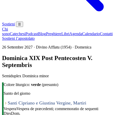
Sostieni
☰
Chi
sono
Catechesi
Podcast
Blog
Preghiere
Libri
Agenda
Calendario
Contatti
Sostieni l’apostolato
26 Settembre 2027 · Divino Afflatu (1954) · Domenica
Dominica XIX Post Pentecosten V.
Septembris
Semiduplex Dominica minor
Colore liturgico:
verde
(presunto)
Santo del giorno
Santi Cipriano e Giustina Vergine, Martiri
Vespera
Vespera de præcedenti; commemoratio de sequenti
Dies
Dom.