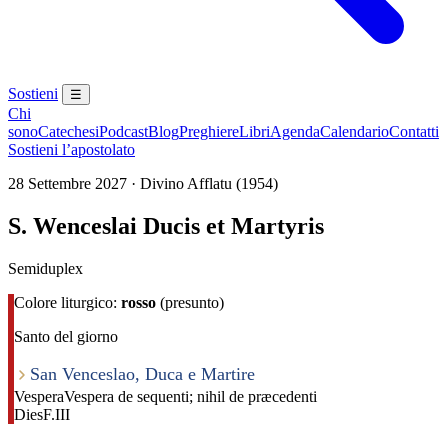
Sostieni
☰
Chi
sono
Catechesi
Podcast
Blog
Preghiere
Libri
Agenda
Calendario
Contatti
Sostieni l’apostolato
28 Settembre 2027 · Divino Afflatu (1954)
S. Wenceslai Ducis et Martyris
Semiduplex
Colore liturgico:
rosso
(presunto)
Santo del giorno
San Venceslao, Duca e Martire
Vespera
Vespera de sequenti; nihil de præcedenti
Dies
F.III