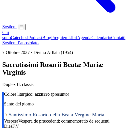
Sostieni
☰
Chi
sono
Catechesi
Podcast
Blog
Preghiere
Libri
Agenda
Calendario
Contatti
Sostieni l’apostolato
7 Ottobre 2027 · Divino Afflatu (1954)
Sacratissimi Rosarii Beatæ Mariæ
Virginis
Duplex II. classis
Colore liturgico:
azzurro
(presunto)
Santo del giorno
Santissimo Rosario della Beata Vergine Maria
Vespera
Vespera de præcedenti; commemoratio de sequenti
Dies
F.V