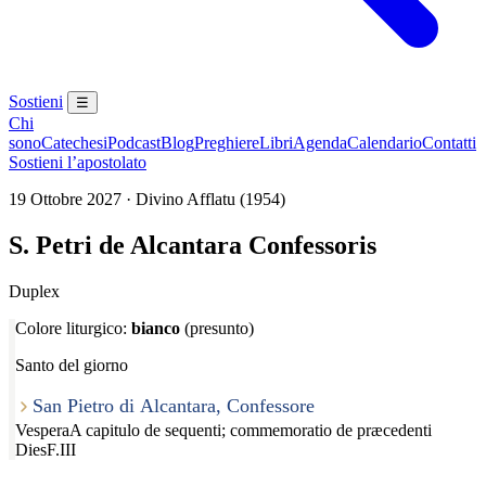
Sostieni
☰
Chi
sono
Catechesi
Podcast
Blog
Preghiere
Libri
Agenda
Calendario
Contatti
Sostieni l’apostolato
19 Ottobre 2027 · Divino Afflatu (1954)
S. Petri de Alcantara Confessoris
Duplex
Colore liturgico:
bianco
(presunto)
Santo del giorno
San Pietro di Alcantara, Confessore
Vespera
A capitulo de sequenti; commemoratio de præcedenti
Dies
F.III