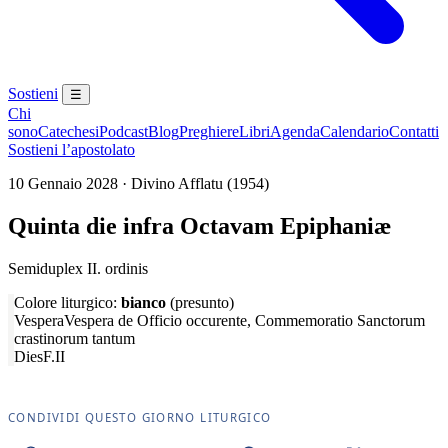
Sostieni
☰
Chi
sono
Catechesi
Podcast
Blog
Preghiere
Libri
Agenda
Calendario
Contatti
Sostieni l’apostolato
10 Gennaio 2028 · Divino Afflatu (1954)
Quinta die infra Octavam Epiphaniæ
Semiduplex II. ordinis
Colore liturgico:
bianco
(presunto)
Vespera
Vespera de Officio occurente, Commemoratio Sanctorum
crastinorum tantum
Dies
F.II
CONDIVIDI QUESTO GIORNO LITURGICO