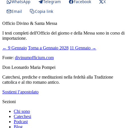
WhatsApp
Telegram
Facebook
X
Email
Copia link
Officio Divino & Santa Messa
I testi completi dell'Officio del giorno e della Messa sono in corso di
importazione.
← 9 Gennaio
Torna a Gennaio 2028
11 Gennaio →
Fonte:
divinumofficium.com
Don Leonardo Maria Pompei
Catechesi, prediche e meditazioni nella fedeltà alla Tradizione
cattolica e al rito romano antico.
Sostieni l’apostolato
Sezioni
Chi sono
Catechesi
Podcast
Blog