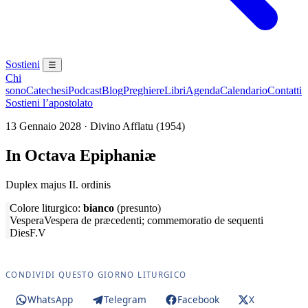
Sostieni
☰
Chi
sono
Catechesi
Podcast
Blog
Preghiere
Libri
Agenda
Calendario
Contatti
Sostieni l’apostolato
13 Gennaio 2028 · Divino Afflatu (1954)
In Octava Epiphaniæ
Duplex majus II. ordinis
Colore liturgico:
bianco
(presunto)
Vespera
Vespera de præcedenti; commemoratio de sequenti
Dies
F.V
CONDIVIDI QUESTO GIORNO LITURGICO
WhatsApp
Telegram
Facebook
X