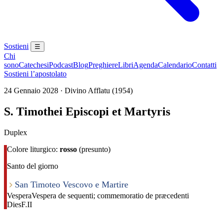
Sostieni
☰
Chi
sono
Catechesi
Podcast
Blog
Preghiere
Libri
Agenda
Calendario
Contatti
Sostieni l’apostolato
24 Gennaio 2028 · Divino Afflatu (1954)
S. Timothei Episcopi et Martyris
Duplex
Colore liturgico:
rosso
(presunto)
Santo del giorno
San Timoteo Vescovo e Martire
Vespera
Vespera de sequenti; commemoratio de præcedenti
Dies
F.II