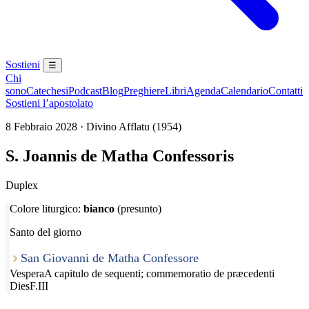
Sostieni
☰
Chi
sono
Catechesi
Podcast
Blog
Preghiere
Libri
Agenda
Calendario
Contatti
Sostieni l’apostolato
8 Febbraio 2028 · Divino Afflatu (1954)
S. Joannis de Matha Confessoris
Duplex
Colore liturgico:
bianco
(presunto)
Santo del giorno
San Giovanni de Matha Confessore
Vespera
A capitulo de sequenti; commemoratio de præcedenti
Dies
F.III