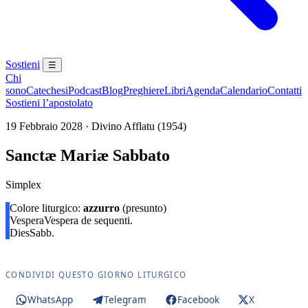
Sostieni
☰
Chi
sono
Catechesi
Podcast
Blog
Preghiere
Libri
Agenda
Calendario
Contatti
Sostieni l’apostolato
19 Febbraio 2028 · Divino Afflatu (1954)
Sanctæ Mariæ Sabbato
Simplex
Colore liturgico:
azzurro
(presunto)
Vespera
Vespera de sequenti.
Dies
Sabb.
CONDIVIDI QUESTO GIORNO LITURGICO
WhatsApp
Telegram
Facebook
X