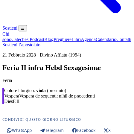
Sostieni
☰
Chi
sono
Catechesi
Podcast
Blog
Preghiere
Libri
Agenda
Calendario
Contatti
Sostieni l’apostolato
21 Febbraio 2028 · Divino Afflatu (1954)
Feria II infra Hebd Sexagesimæ
Feria
Colore liturgico:
viola
(presunto)
Vespera
Vespera de sequenti; nihil de præcedenti
Dies
F.II
CONDIVIDI QUESTO GIORNO LITURGICO
WhatsApp
Telegram
Facebook
X