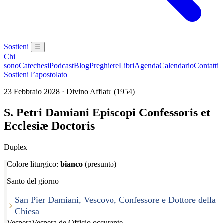
Sostieni
☰
Chi
sono
Catechesi
Podcast
Blog
Preghiere
Libri
Agenda
Calendario
Contatti
Sostieni l’apostolato
23 Febbraio 2028 · Divino Afflatu (1954)
S. Petri Damiani Episcopi Confessoris et
Ecclesiæ Doctoris
Duplex
Colore liturgico:
bianco
(presunto)
Santo del giorno
San Pier Damiani, Vescovo, Confessore e Dottore della
Chiesa
Vespera
Vespera de Officio occurente