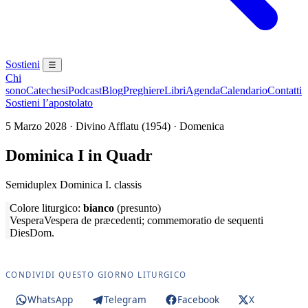
Sostieni
☰
Chi
sono
Catechesi
Podcast
Blog
Preghiere
Libri
Agenda
Calendario
Contatti
Sostieni l’apostolato
5 Marzo 2028 · Divino Afflatu (1954) · Domenica
Dominica I in Quadr
Semiduplex Dominica I. classis
Colore liturgico:
bianco
(presunto)
Vespera
Vespera de præcedenti; commemoratio de sequenti
Dies
Dom.
CONDIVIDI QUESTO GIORNO LITURGICO
WhatsApp
Telegram
Facebook
X