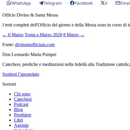
WhatsApp
Telegram
Facebook
X
Emai
Officio Divino & Santa Messa
I testi completi dell'Officio del giorno e della Messa sono in corso di 
← 6 Marzo
Torna a Marzo 2028
8 Marzo →
Fonte:
divinumofficium.com
Don Leonardo Maria Pompei
Catechesi, prediche e meditazioni nella fedeltà alla Tradizione cattolic
Sostieni l’apostolato
Sezioni
Chi sono
Catechesi
Podcast
Blog
Preghiere
Libri
Agenda