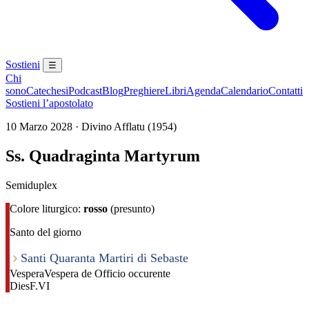
Sostieni
☰
Chi
sono
Catechesi
Podcast
Blog
Preghiere
Libri
Agenda
Calendario
Contatti
Sostieni l’apostolato
10 Marzo 2028 · Divino Afflatu (1954)
Ss. Quadraginta Martyrum
Semiduplex
Colore liturgico:
rosso
(presunto)
Santo del giorno
Santi Quaranta Martiri di Sebaste
Vespera
Vespera de Officio occurente
Dies
F.VI