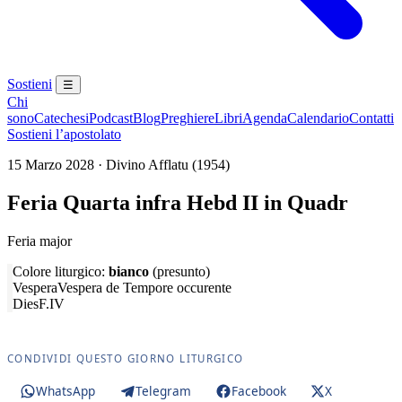
Sostieni
☰
Chi
sono
Catechesi
Podcast
Blog
Preghiere
Libri
Agenda
Calendario
Contatti
Sostieni l’apostolato
15 Marzo 2028 · Divino Afflatu (1954)
Feria Quarta infra Hebd II in Quadr
Feria major
Colore liturgico:
bianco
(presunto)
Vespera
Vespera de Tempore occurente
Dies
F.IV
CONDIVIDI QUESTO GIORNO LITURGICO
WhatsApp
Telegram
Facebook
X