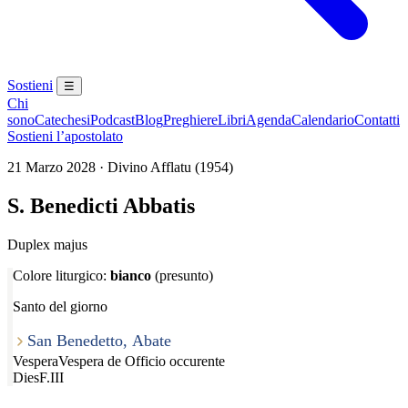
Sostieni
☰
Chi
sono
Catechesi
Podcast
Blog
Preghiere
Libri
Agenda
Calendario
Contatti
Sostieni l’apostolato
21 Marzo 2028 · Divino Afflatu (1954)
S. Benedicti Abbatis
Duplex majus
Colore liturgico:
bianco
(presunto)
Santo del giorno
San Benedetto, Abate
Vespera
Vespera de Officio occurente
Dies
F.III