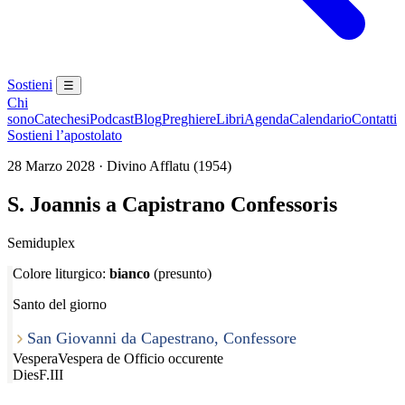
Sostieni
☰
Chi
sono
Catechesi
Podcast
Blog
Preghiere
Libri
Agenda
Calendario
Contatti
Sostieni l’apostolato
28 Marzo 2028 · Divino Afflatu (1954)
S. Joannis a Capistrano Confessoris
Semiduplex
Colore liturgico:
bianco
(presunto)
Santo del giorno
San Giovanni da Capestrano, Confessore
Vespera
Vespera de Officio occurente
Dies
F.III