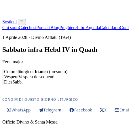
Sostieni
☰
Chi sono
Catechesi
Podcast
Blog
Preghiere
Libri
Agenda
Calendario
Conta
1 Aprile 2028 · Divino Afflatu (1954)
Sabbato infra Hebd IV in Quadr
Feria major
Colore liturgico:
bianco
(presunto)
Vespera
Vespera de sequenti.
Dies
Sabb.
CONDIVIDI QUESTO GIORNO LITURGICO
WhatsApp
Telegram
Facebook
X
Emai
Officio Divino & Santa Messa