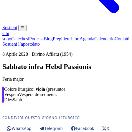
Sostieni
☰
Chi
sono
Catechesi
Podcast
Blog
Preghiere
Libri
Agenda
Calendario
Contatti
Sostieni l’apostolato
8 Aprile 2028 · Divino Afflatu (1954)
Sabbato infra Hebd Passionis
Feria major
Colore liturgico:
viola
(presunto)
Vespera
Vespera de sequenti.
Dies
Sabb.
CONDIVIDI QUESTO GIORNO LITURGICO
WhatsApp
Telegram
Facebook
X