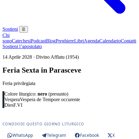
Sostieni
☰
Chi
sono
Catechesi
Podcast
Blog
Preghiere
Libri
Agenda
Calendario
Contatti
Sostieni l’apostolato
14 Aprile 2028 · Divino Afflatu (1954)
Feria Sexta in Parasceve
Feria privilegiata
Colore liturgico:
nero
(presunto)
Vespera
Vespera de Tempore occurente
Dies
F.VI
CONDIVIDI QUESTO GIORNO LITURGICO
WhatsApp
Telegram
Facebook
X