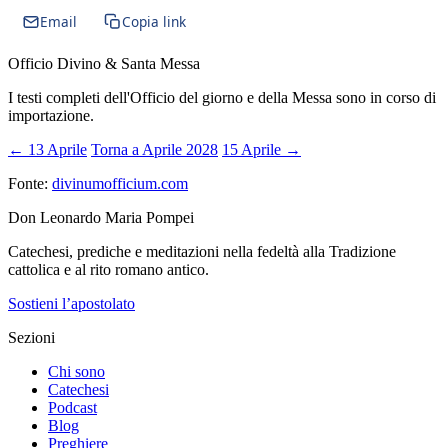
Email
Copia link
Officio Divino & Santa Messa
I testi completi dell'Officio del giorno e della Messa sono in corso di
importazione.
← 13 Aprile
Torna a Aprile 2028
15 Aprile →
Fonte:
divinumofficium.com
Don Leonardo Maria Pompei
Catechesi, prediche e meditazioni nella fedeltà alla Tradizione
cattolica e al rito romano antico.
Sostieni l’apostolato
Sezioni
Chi sono
Catechesi
Podcast
Blog
Preghiere