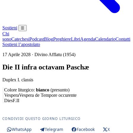
Sostieni
☰
Chi
sono
Catechesi
Podcast
Blog
Preghiere
Libri
Agenda
Calendario
Contatti
Sostieni l’apostolato
17 Aprile 2028 · Divino Afflatu (1954)
Die II infra octavam Paschæ
Duplex I. classis
Colore liturgico:
bianco
(presunto)
Vespera
Vespera de Tempore occurente
Dies
F.II
CONDIVIDI QUESTO GIORNO LITURGICO
WhatsApp
Telegram
Facebook
X