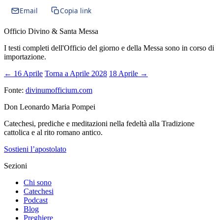
Email
Copia link
Officio Divino & Santa Messa
I testi completi dell'Officio del giorno e della Messa sono in corso di
importazione.
← 16 Aprile
Torna a Aprile 2028
18 Aprile →
Fonte:
divinumofficium.com
Don Leonardo Maria Pompei
Catechesi, prediche e meditazioni nella fedeltà alla Tradizione
cattolica e al rito romano antico.
Sostieni l’apostolato
Sezioni
Chi sono
Catechesi
Podcast
Blog
Preghiere