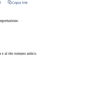
l
Copia link
importazione.
a e al rito romano antico.