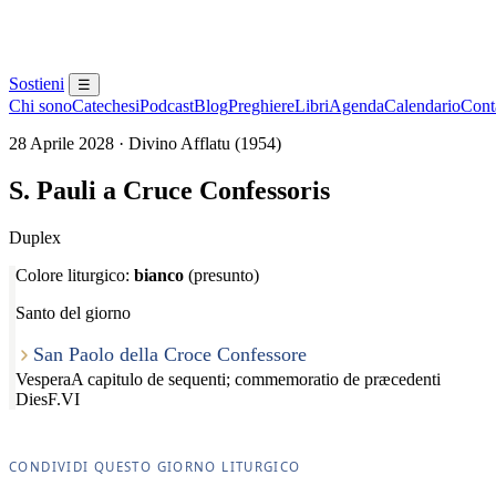
Sostieni
☰
Chi sono
Catechesi
Podcast
Blog
Preghiere
Libri
Agenda
Calendario
Conta
28 Aprile 2028 · Divino Afflatu (1954)
S. Pauli a Cruce Confessoris
Duplex
Colore liturgico:
bianco
(presunto)
Santo del giorno
San Paolo della Croce Confessore
Vespera
A capitulo de sequenti; commemoratio de præcedenti
Dies
F.VI
CONDIVIDI QUESTO GIORNO LITURGICO