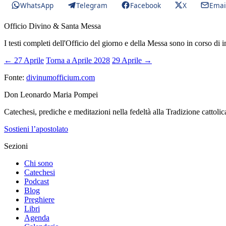
WhatsApp
Telegram
Facebook
X
Emai
Officio Divino & Santa Messa
I testi completi dell'Officio del giorno e della Messa sono in corso di 
← 27 Aprile
Torna a Aprile 2028
29 Aprile →
Fonte:
divinumofficium.com
Don Leonardo Maria Pompei
Catechesi, prediche e meditazioni nella fedeltà alla Tradizione cattolic
Sostieni l’apostolato
Sezioni
Chi sono
Catechesi
Podcast
Blog
Preghiere
Libri
Agenda